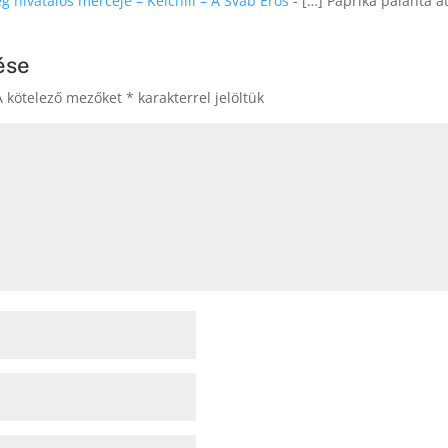
ég hivatalos mércéje – Kelchili – A Sváb Erős
- […] Paprika palánta át
ése
A kötelező mezőket
*
karakterrel jelöltük