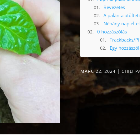
Bevezetés
A palánta átültet
Néhány nap eltelt
0 hozzászólás
Trackbacks/P
Egy hozzászól
MÁRC 22, 2024
|
CHILI P