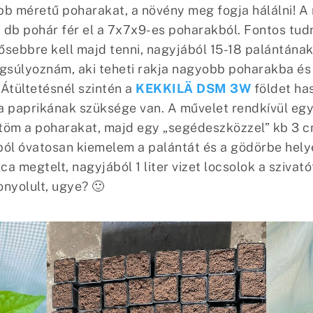
b méretű poharakat, a növény meg fogja hálálni! A
 db pohár fér el a 7x7x9-es poharakból. Fontos tudn
lősebbre kell majd tenni, nagyjából 15-18 palántána
súlyoznám, aki teheti rakja nagyobb poharakba és r
 Átültetésnél szintén a
KEKKILÄ DSM 3W
földet ha
a paprikának szüksége van. A művelet rendkívül eg
töm a poharakat, majd egy „segédeszközzel” kb 3 c
ból óvatosan kiemelem a palántát és a gödörbe hel
a megtelt, nagyjából 1 liter vizet locsolok a szivat
nyolult, ugye? 🙂