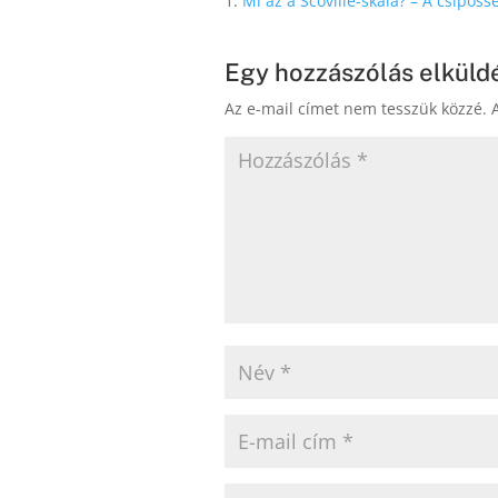
Mi az a Scoville-skála? – A csípőss
Egy hozzászólás elküld
Az e-mail címet nem tesszük közzé.