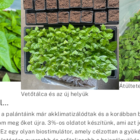
Átültet
Vetőtálca és az új helyük
el…
 a palántáink már akklimatizálódtak és a korábban be
om meg őket újra. 3%-os oldatot készítünk, ami azt jel
 Ez egy olyan biostimulátor, amely célzottan a gyö