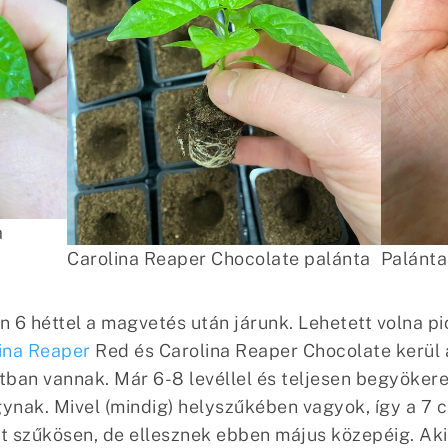
a
Carolina Reaper Chocolate palánta
Palánta
n 6 héttel a magvetés után járunk. Lehetett volna pi
ina Reaper
Red és Carolina Reaper Chocolate kerül á
otban vannak. Már 6-8 levéllel és teljesen begyöker
nak. Mivel (mindig) helyszűkében vagyok, így a 7 
t szűkösen, de ellesznek ebben május közepéig. Aki 