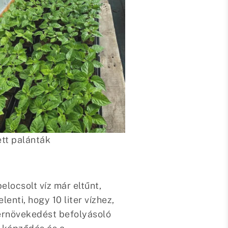
ett palánták
locsolt víz már eltűnt,
enti, hogy 10 liter vízhez,
kérnövekedést befolyásoló