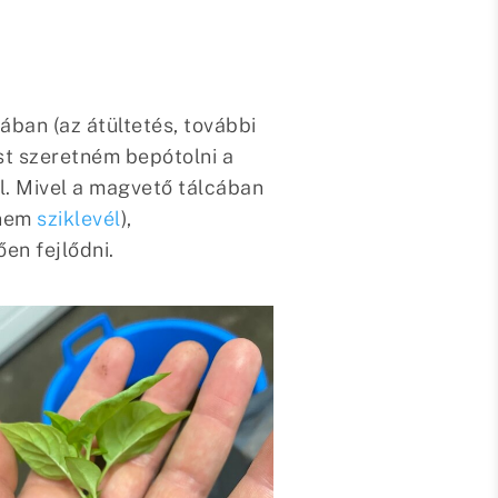
ában (az átültetés, további
st szeretném bepótolni a
l. Mivel a magvető tálcában
(nem
sziklevél
),
en fejlődni.