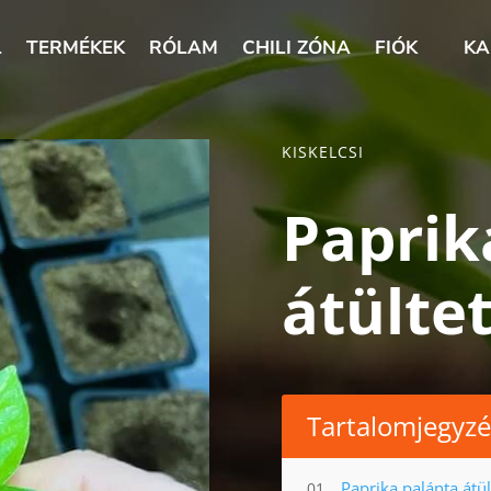
L
TERMÉKEK
RÓLAM
CHILI ZÓNA
FIÓK
KA
KISKELCSI
Paprik
átülte
Tartalomjegyz
Paprika palánta átü