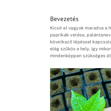
Bevezetés
Kicsit el vagyok maradva a h
paprikák vetése, palántanev
következő lépéssel kapcsola
elég szűkös a hely, így mik
mindenképpen szükséges átül