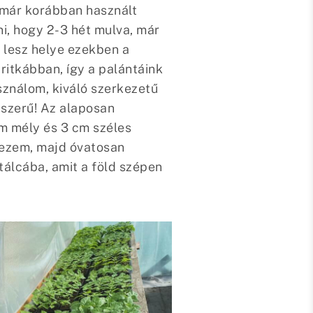
 már korábban használt
i, hogy 2-3 hét mulva, már
k lesz helye ezekben a
itkábban, így a palántáink
sználom, kiváló szerkezetű
yszerű! Az alaposan
m mély és 3 cm széles
yezem, majd óvatosan
ótálcába, amit a föld szépen