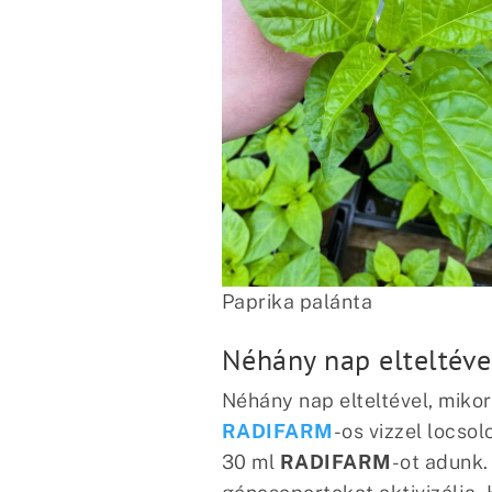
Paprika palánta
Néhány nap elteltév
Néhány nap elteltével, mikor
RADIFARM
-os vizzel locsol
30 ml
RADIFARM
-ot adunk.