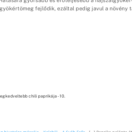
 Hatására gyorsabb és erőteljesebb a hajszálgyöké
ökértömeg fejlődik, ezáltal pedig javul a növény 
egkedveltebb chili paprikája - 10.