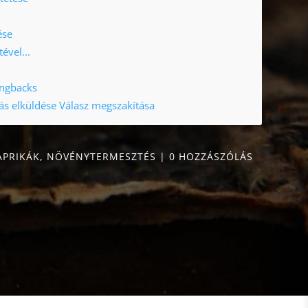
ése
ével...
ingbacks
ás elküldése Válasz megszakítása
APRIKÁK
,
NÖVÉNYTERMESZTÉS
|
0 HOZZÁSZÓLÁS