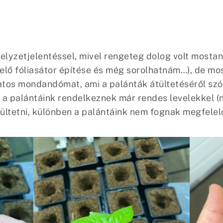
elyzetjelentéssel, mivel rengeteg dolog volt mostan
elő fóliasátor építése és még sorolhatnám…), de mo
tos mondandómat, ami a palánták átültetéséről szó
or a palántáink rendelkeznek már rendes levelekkel 
tetni, különben a palántáink nem fognak megfelelő