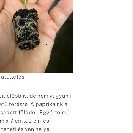
 átültetés
cit előbb is, de nem vagyunk
tültetésre. A paprikáink a
esedett földdel. Egyértelmű,
cm x 7 cm x 9 cm-es
teheti és van helye,