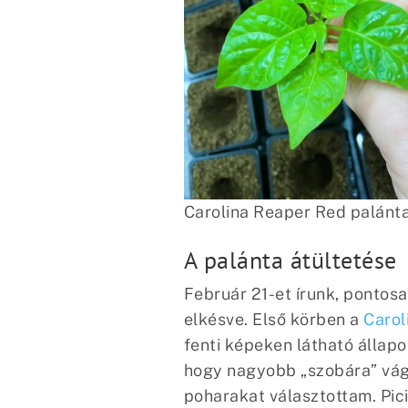
Carolina Reaper Red palánt
A palánta átültetése
Február 21-et írunk, pontosa
elkésve. Első körben a
Carol
fenti képeken látható állap
hogy nagyobb „szobára” vágy
poharakat választottam. Pici