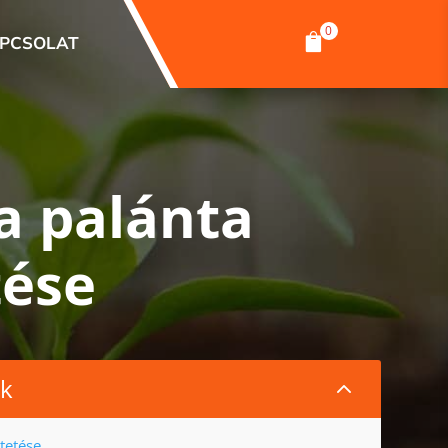
0

PCSOLAT
a palánta
tése
ék
2
ltetése