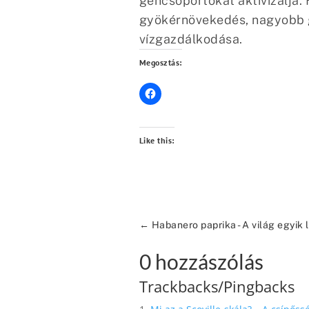
géncsoportokat aktivizálja.
gyökérnövekedés, nagyobb gy
vízgazdálkodása.
Megosztás:
Like this:
←
Habanero paprika - A világ egyik l
0 hozzászólás
Trackbacks/Pingbacks