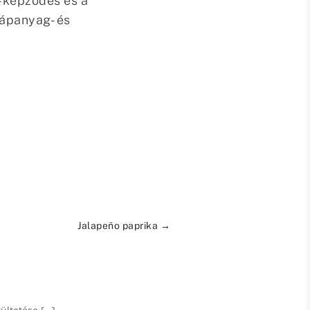
r-képződés és a
tápanyag- és
Jalapeño paprika
→