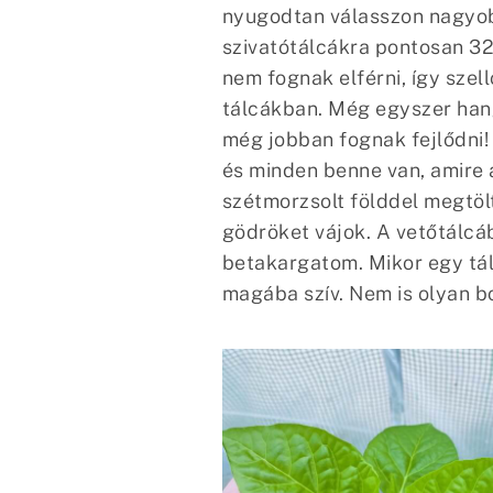
nyugodtan válasszon nagyob
szivatótálcákra pontosan 32
nem fognak elférni, így szel
tálcákban. Még egyszer hang
még jobban fognak fejlődni!
és minden benne van, amire 
szétmorzsolt földdel megtöl
gödröket vájok. A vetőtálcá
betakargatom. Mikor egy tálc
magába szív. Nem is olyan bo