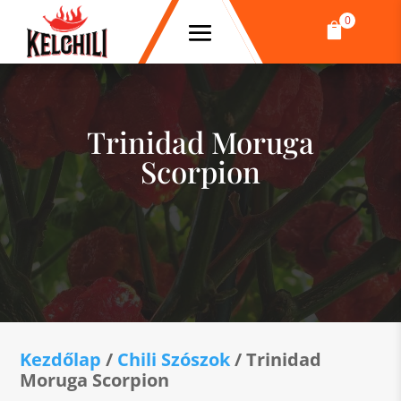
0

Trinidad Moruga
Scorpion
Kezdőlap
/
Chili Szószok
/ Trinidad
Moruga Scorpion