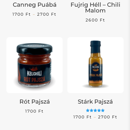
Canneg Puábá
Fujrig Héll – Chili
Malom
Ártartomány:
1700
Ft
–
2700
Ft
2600
Ft
1700 Ft
-
2700 Ft
Rót Pajszá
Stárk Pajszá
1700
Ft
Értékelés:
Árta
1700
Ft
–
2700
Ft
5.00
/ 5
1700