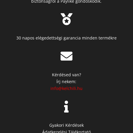
biztonságról a Paylike gondoskodik.

30 napos elégedettségi garancia minden termékre

Kérdésed van?
Írj nekem:
info@kelchili.hu

Gyakori Kérdések
Ádatkezelési Tájékoztató