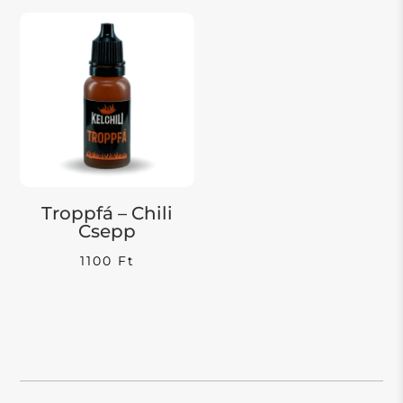
-
2700
Troppfá – Chili
Csepp
1100
Ft