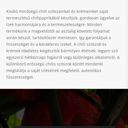
Kiváló minőségű chili szószainkat és krémeinket saját
termesztésű chilipaprikából készítjük, gondosan ügyelve az
ízek harmóniájára és a természetességre. Minden
termékünk a magvetéstől az asztalig követett folyamat
során készül, tartósítószer mentesen, így garantáljuk a
frissességet és a karakteres ízeket. A chili szószok és
krémek tökéletes kiegészítői bármilyen ételnek, legyen szó
egyszerű hétköznapi fogásról vagy különleges alkalomról. A
különböző erősségű chilis szószok között mindenki
megtalálja a saját ízlésének megfelelő, autentikus
fűszerességet.