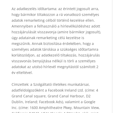
Az adatkezelés időtartama: az érintett jogosult arra,
hogy bármikor tiltakozzon a rá vonatkozó személyes
adatok remarketing célból történő kezelése ellen.
Amennyiben a felhasználó a hírlevélküldéshez adott
hozzájárulását visszavonja (amire bármikor jogosult),
úgy adatainak remarketing célú kezelése is
megszűnik. Annak biztosítása érdekében, hogy a
személyes adatok tárolása a szükséges időtartamra
korlátozódjon, az adatkezelő tiltakozás, hozzájárulás
visszavonás benyújtása nélkül is törli a személyes
adatokat az utolsó hírlevél megnyitástól számított 2
év elteltével.
Címzettek: a Szolgáltató illetékes munkatársai,
adatfeldolgozóként a Facebook Ireland Ltd. (címe: 4
Grand Canal square, Grand Canal Harbour, D2
Dublin, Ireland; Facebook Ads), valamint a Google
Inc. (címe: 1600 Amphitheatre Pkwy, Mountain View,