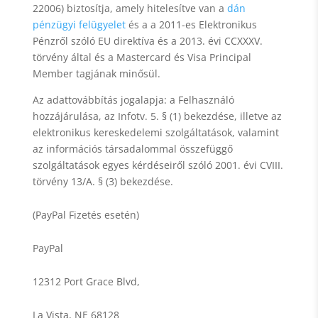
22006) biztosítja, amely hitelesítve van a
dán
pénzügyi felügyelet
és a a 2011-es Elektronikus
Pénzről szóló EU direktíva és a 2013. évi CCXXXV.
törvény által és a Mastercard és Visa Principal
Member tagjának minősül.
Az adattovábbítás jogalapja: a Felhasználó
hozzájárulása, az Infotv. 5. § (1) bekezdése, illetve az
elektronikus kereskedelemi szolgáltatások, valamint
az információs társadalommal összefüggő
szolgáltatások egyes kérdéseiről szóló 2001. évi CVIII.
törvény 13/A. § (3) bekezdése.
(PayPal Fizetés esetén)
PayPal
12312 Port Grace Blvd,
La Vista, NE 68128