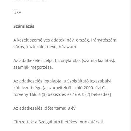
USA
Számlázás
A kezelt személyes adatok: név, ország, irányítószám,
város, közterület neve, házszám.
Az adatkezelés célja: bizonylatolás (számla kiállítás),
számlák megőrzése.
Az adatkezelés jogalapja: a Szolgáltató jogszabályi
kötelezettsége [a számvitelről szóló 2000. évi C.
törvény 166. § (3) bekezdés és 169. § (2) bekezdés]
Az adatkezelés időtartama: 8 év.
Címzettek: a Szolgáltató illetékes munkatársai.