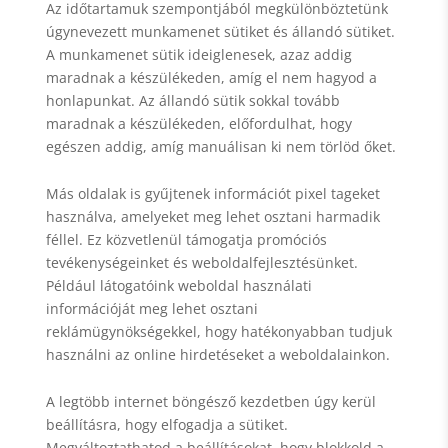
Az időtartamuk szempontjából megkülönböztetünk
úgynevezett munkamenet sütiket és állandó sütiket.
A munkamenet sütik ideiglenesek, azaz addig
maradnak a készülékeden, amíg el nem hagyod a
honlapunkat. Az állandó sütik sokkal tovább
maradnak a készülékeden, előfordulhat, hogy
egészen addig, amíg manuálisan ki nem törlöd őket.
Más oldalak is gyűjtenek információt pixel tageket
használva, amelyeket meg lehet osztani harmadik
féllel. Ez közvetlenül támogatja promóciós
tevékenységeinket és weboldalfejlesztésünket.
Például látogatóink weboldal használati
információját meg lehet osztani
reklámügynökségekkel, hogy hatékonyabban tudjuk
használni az online hirdetéseket a weboldalainkon.
A legtöbb internet böngésző kezdetben úgy kerül
beállításra, hogy elfogadja a sütiket.
Megváltoztathatod a beállításokat, hogy blokkold a