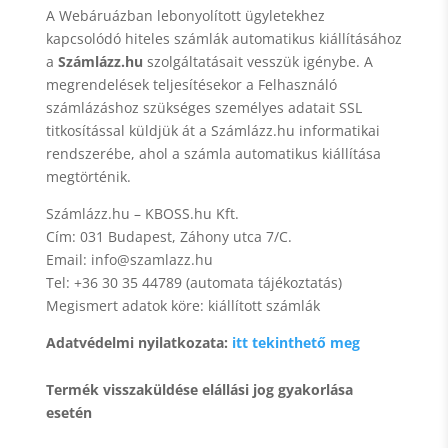
A Webáruázban lebonyolított ügyletekhez
kapcsolódó hiteles számlák automatikus kiállításához
a
Számlázz.hu
szolgáltatásait vesszük igénybe. A
megrendelések teljesítésekor a Felhasználó
számlázáshoz szükséges személyes adatait SSL
titkosítással küldjük át a Számlázz.hu informatikai
rendszerébe, ahol a számla automatikus kiállítása
megtörténik.
Számlázz.hu – KBOSS.hu Kft.
Cím: 031 Budapest, Záhony utca 7/C.
Email: info@szamlazz.hu
Tel: +36 30 35 44789 (automata tájékoztatás)
Megismert adatok köre: kiállított számlák
Adatvédelmi nyilatkozata:
itt tekinthető meg
Termék visszaküldése elállási jog gyakorlása
esetén