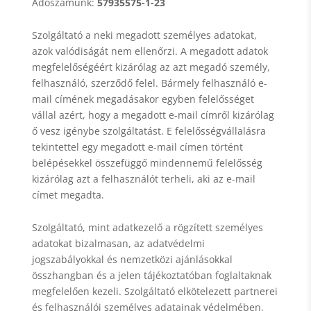
Adószámunk:
57935575-1-23
Szolgáltató a neki megadott személyes adatokat,
azok valódiságát nem ellenőrzi. A megadott adatok
megfelelőségéért kizárólag az azt megadó személy,
felhasználó, szerződő felel. Bármely felhasználó e-
mail címének megadásakor egyben felelősséget
vállal azért, hogy a megadott e-mail címről kizárólag
ő vesz igénybe szolgáltatást. E felelősségvállalásra
tekintettel egy megadott e-mail címen történt
belépésekkel összefüggő mindennemű felelősség
kizárólag azt a felhasználót terheli, aki az e-mail
címet megadta.
Szolgáltató, mint adatkezelő a rögzített személyes
adatokat bizalmasan, az adatvédelmi
jogszabályokkal és nemzetközi ajánlásokkal
összhangban és a jelen tájékoztatóban foglaltaknak
megfelelően kezeli. Szolgáltató elkötelezett partnerei
és felhasználói személyes adatainak védelmében,