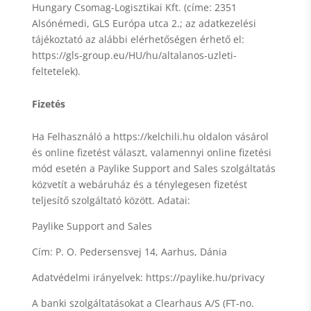
Hungary Csomag-Logisztikai Kft. (címe: 2351
Alsónémedi, GLS Európa utca 2.; az adatkezelési
tájékoztató az alábbi elérhetőségen érhető el:
https://gls-group.eu/HU/hu/altalanos-uzleti-
feltetelek).
Fizetés
Ha Felhasználó a https://kelchili.hu oldalon vásárol
és online fizetést választ, valamennyi online fizetési
mód esetén a Paylike Support and Sales szolgáltatás
közvetít a webáruház és a ténylegesen fizetést
teljesítő szolgáltató között. Adatai:
Paylike Support and Sales
Cím: P. O. Pedersensvej 14, Aarhus, Dánia
Adatvédelmi irányelvek: https://paylike.hu/privacy
A banki szolgáltatásokat a Clearhaus A/S (FT-no.