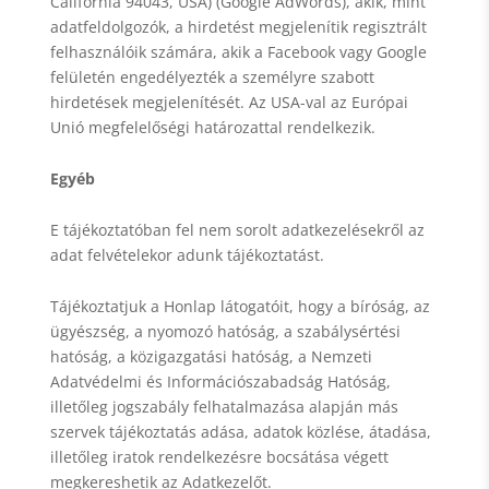
California 94043, USA) (Google AdWords), akik, mint
adatfeldolgozók, a hirdetést megjelenítik regisztrált
felhasználóik számára, akik a Facebook vagy Google
felületén engedélyezték a személyre szabott
hirdetések megjelenítését. Az USA-val az Európai
Unió megfelelőségi határozattal rendelkezik.
Egyéb
E tájékoztatóban fel nem sorolt adatkezelésekről az
adat felvételekor adunk tájékoztatást.
Tájékoztatjuk a Honlap látogatóit, hogy a bíróság, az
ügyészség, a nyomozó hatóság, a szabálysértési
hatóság, a közigazgatási hatóság, a Nemzeti
Adatvédelmi és Információszabadság Hatóság,
illetőleg jogszabály felhatalmazása alapján más
szervek tájékoztatás adása, adatok közlése, átadása,
illetőleg iratok rendelkezésre bocsátása végett
megkereshetik az Adatkezelőt.