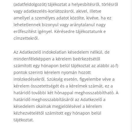
(adatfeldolgozót) tájékoztat a helyesbítésről, törlésről
vagy adatkezelés-korlátozásról, akivel, illetve
amellyel a személyes adatot közölte, kivéve, ha ez
lehetetlennek bizonyul vagy aránytalanul nagy
erőfeszítést igényel. Kérésedre tájékoztatunk e
címzettekről.
Az Adatkezelő indokolatlan késedelem nélkül, de
mindenféleképpen a kérelem beérkezésétől
számított egy hónapon belül tájékoztat az alábbi a)-f)
pontok szerinti kérelem nyomán hozott
intézkedésekről. Szükség esetén, figyelembe véve a
kérelem összetettségét és a kérelmek számát, ez a
határidő további két hónappal meghosszabbítható. A
határidő meghosszabbításáról az Adatkezelő a
késedelem okainak megjelölésével a kérelem
kézhezvételétől számított egy hónapon belül
tájékoztat.