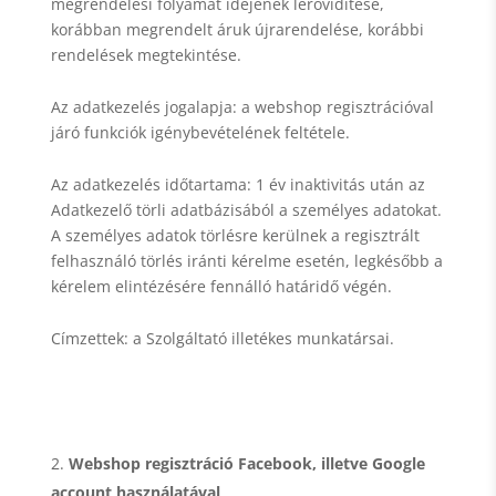
megrendelési folyamat idejének lerövidítése,
korábban megrendelt áruk újrarendelése, korábbi
rendelések megtekintése.
Az adatkezelés jogalapja: a webshop regisztrációval
járó funkciók igénybevételének feltétele.
Az adatkezelés időtartama: 1 év inaktivitás után az
Adatkezelő törli adatbázisából a személyes adatokat.
A személyes adatok törlésre kerülnek a regisztrált
felhasználó törlés iránti kérelme esetén, legkésőbb a
kérelem elintézésére fennálló határidő végén.
Címzettek: a Szolgáltató illetékes munkatársai.
Webshop regisztráció Facebook, illetve Google
account használatával