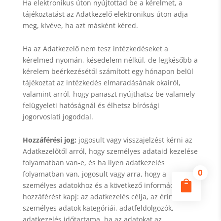
Ha elektronikus úton nyújtottad be a kérelmet, a
tájékoztatást az Adatkezelő elektronikus úton adja
meg, kivéve, ha azt másként kéred.
Ha az Adatkezelő nem tesz intézkedéseket a
kérelmed nyomán, késedelem nélkül, de legkésőbb a
kérelem beérkezésétől számított egy hónapon belül
tájékoztat az intézkedés elmaradásának okairól,
valamint arról, hogy panaszt nyújthatsz be valamely
felügyeleti hatóságnál és élhetsz bírósági
jogorvoslati jogoddal.
Hozzáférési jog:
jogosult vagy visszajelzést kérni az
Adatkezelőtől arról, hogy személyes adataid kezelése
folyamatban van-e, és ha ilyen adatkezelés
0
folyamatban van, jogosult vagy arra, hogy a

személyes adatokhoz és a következő információkhoz
hozzáférést kapj: az adatkezelés célja, az érintett
személyes adatok kategóriái, adatfeldolgozók,
adatkezelés időtartama, ha az adatokat az