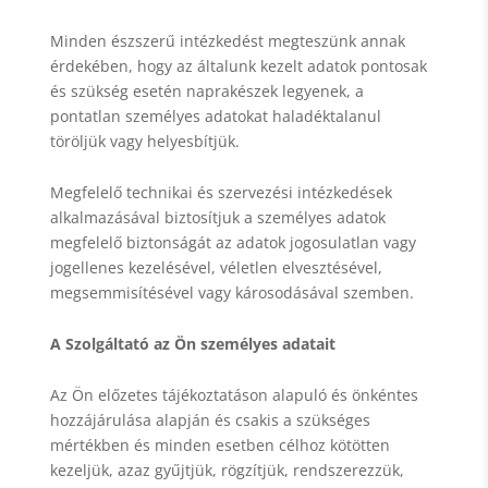
Minden észszerű intézkedést megteszünk annak
érdekében, hogy az általunk kezelt adatok pontosak
és szükség esetén naprakészek legyenek, a
pontatlan személyes adatokat haladéktalanul
töröljük vagy helyesbítjük.
Megfelelő technikai és szervezési intézkedések
alkalmazásával biztosítjuk a személyes adatok
megfelelő biztonságát az adatok jogosulatlan vagy
jogellenes kezelésével, véletlen elvesztésével,
megsemmisítésével vagy károsodásával szemben.
A Szolgáltató az Ön személyes adatait
Az Ön előzetes tájékoztatáson alapuló és önkéntes
hozzájárulása alapján és csakis a szükséges
mértékben és minden esetben célhoz kötötten
kezeljük, azaz gyűjtjük, rögzítjük, rendszerezzük,