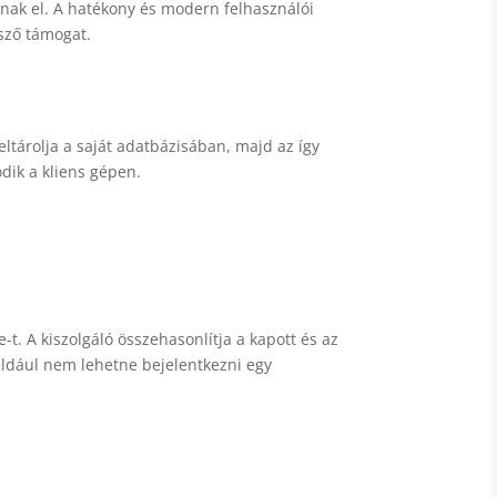
lnak el. A hatékony és modern felhasználói
sző támogat.
 eltárolja a saját adatbázisában, majd az így
ódik a kliens gépen.
-t. A kiszolgáló összehasonlítja a kapott és az
 például nem lehetne bejelentkezni egy