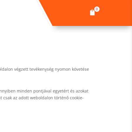
0

PCSOLAT
oldalon végzett tevékenység nyomon követése
ennyiben minden pontjával egyetért és azokat
at csak az adott weboldalon történő cookie-