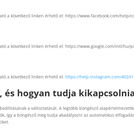
ztató a következő linken érhető el: https://www.facebook.com/help/c
tató a következő linken érhető el: https://www.google.com/intl/hu/po
tató a következő linken érhető el:
https://help.instagram.com/4024
, és hogyan tudja kikapcsolnia
állításának a változtatását. A legtöbb böngésző alapértelmezettké
ók, így a böngésző meg tudja akadályozni az automatikus elfogadás
iket.