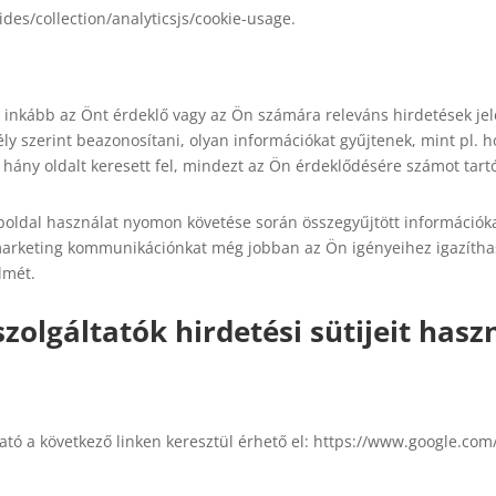
des/collection/analyticsjs/cookie-usage.
ég inkább az Önt érdeklő vagy az Ön számára releváns hirdetések je
 szerint beazonosítani, olyan információkat gyűjtenek, mint pl. ho
t, hány oldalt keresett fel, mindezt az Ön érdeklődésére számot ta
ldal használat nyomon követése során összegyűjtött információka
marketing kommunikációnkat még jobban az Ön igényeihez igazíth
lmét.
olgáltatók hirdetési sütijeit hasz
tató a következő linken keresztül érhető el: https://www.google.com/