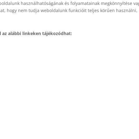
 weboldalunk használhatóságának és folyamatainak megkönnyítése vag
t, hogy nem tudja weboldalunk funkcióit teljes körűen használni, i
l az alábbi linkeken tájékozódhat: