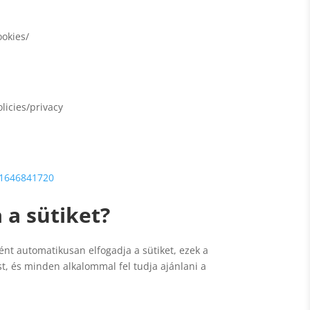
ookies/
licies/privacy
11646841720
 a sütiket?
nt automatikusan elfogadja a sütiket, ezek a
t, és minden alkalommal fel tudja ajánlani a