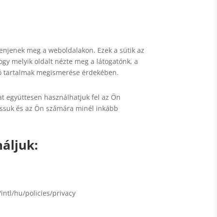
lenjenek meg a weboldalakon. Ezek a sütik az
gy melyik oldalt nézte meg a látogatónk, a
rtó tartalmak megismerése érdekében.
t együttesen használhatjuk fel az Ön
assuk és az Ön számára minél inkább
náljuk:
intl/hu/policies/privacy