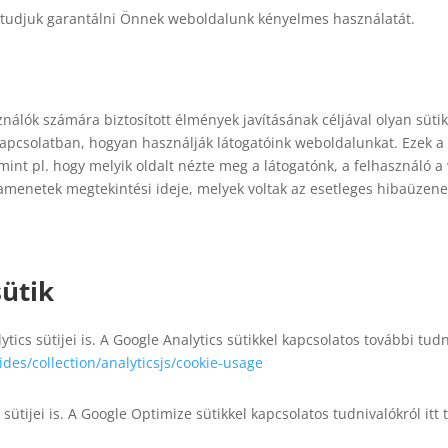
m tudjuk garantálni Önnek weboldalunk kényelmes használatát.
nálók számára biztosított élmények javításának céljával olyan sütik
apcsolatban, hogyan használják látogatóink weboldalunkat. Ezek a
int pl. hogy melyik oldalt nézte meg a látogatónk, a felhasználó a 
kamenetek megtekintési ideje, melyek voltak az esetleges hibaüzene
sütik
lytics sütijei is. A Google Analytics sütikkel kapcsolatos további tu
des/collection/analyticsjs/cookie-usage
sütijei is. A Google Optimize sütikkel kapcsolatos tudnivalókról itt