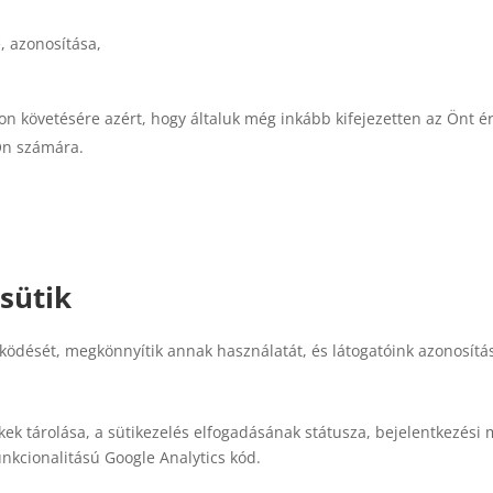
 azonosítása,
 követésére azért, hogy általuk még inkább kifejezetten az Önt é
 Ön számára.
sütik
ködését, megkönnyítik annak használatát, és látogatóink azonosítá
tékek tárolása, a sütikezelés elfogadásának státusza, bejelentkezé
unkcionalitású Google Analytics kód.