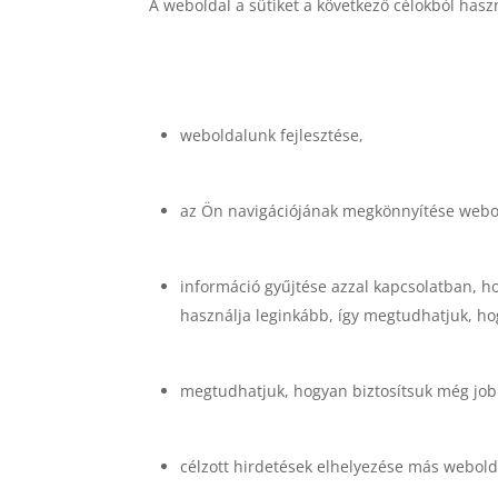
A weboldal a sütiket a következő célokból hasz
weboldalunk fejlesztése,
az Ön navigációjának megkönnyítése webold
információ gyűjtése azzal kapcsolatban, h
használja leginkább, így megtudhatjuk, ho
megtudhatjuk, hogyan biztosítsuk még jobb
célzott hirdetések elhelyezése más webold