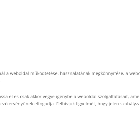
L
TERMÉKEK
RÓLAM
CHILI ZÓNA
FIÓK
KA
nál a weboldal működtetése, használatának megkönnyítése, a web
.
sa el és csak akkor vegye igénybe a weboldal szolgáltatásait, am
ező érvényűnek elfogadja. Felhívjuk figyelmét, hogy jelen szabályz