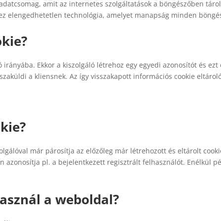
ű adatcsomag, amit az internetes szolgáltatások a böngészőben táro
hez elengedhetetlen technológia, amelyet manapság minden böngé
okie?
ó irányába. Ekkor a kiszolgáló létrehoz egy egyedi azonosítót és ezt
sszaküldi a kliensnek. Az így visszakapott információs cookie eltárol
kie?
lgálóval már párosítja az előzőleg már létrehozott és eltárolt cookie
dén azonosítja pl. a bejelentkezett regisztrált felhasználót. Enélkül
használ a weboldal?