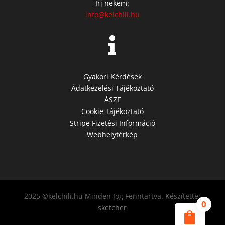
Írj nekem:
info@kelchili.hu

Gyakori Kérdések
Ádatkezelési Tájékoztató
ÁSZF
Cookie Tájékoztató
Stripe Fizetési Információ
Webhelytérkép
2025 ©kelchili.hu Minden Jog Fenntartva. Készítette:
0
sketcher
