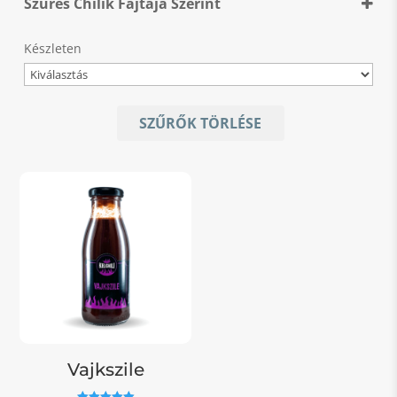
Szűrés Chilik Fajtája Szerint
2/5
Chili Fajta
Készleten
Habanero Chocolate
SZŰRŐK TÖRLÉSE
Vajkszile