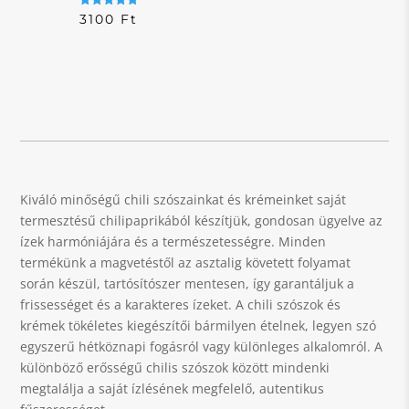
Értékelés:
3100
Ft
5.00
/ 5
Kiváló minőségű chili szószainkat és krémeinket saját
termesztésű chilipaprikából készítjük, gondosan ügyelve az
ízek harmóniájára és a természetességre. Minden
termékünk a magvetéstől az asztalig követett folyamat
során készül, tartósítószer mentesen, így garantáljuk a
frissességet és a karakteres ízeket. A chili szószok és
krémek tökéletes kiegészítői bármilyen ételnek, legyen szó
egyszerű hétköznapi fogásról vagy különleges alkalomról. A
különböző erősségű chilis szószok között mindenki
megtalálja a saját ízlésének megfelelő, autentikus