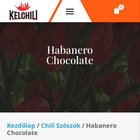
0

Habanero
Chocolate
Kezdőlap
/
Chili Szószok
/ Habanero
Chocolate