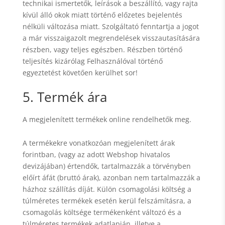
technikai ismertetők, leírások a beszállító, vagy rajta
kívül álló okok miatt történő előzetes bejelentés
nélküli változása miatt. Szolgáltató fenntartja a jogot
a már visszaigazolt megrendelések visszautasítására
részben, vagy teljes egészben. Részben történő
teljesítés kizárólag Felhasználóval történő
egyeztetést követően kerülhet sor!
5. Termék ára
A megjelenített termékek online rendelhetők meg.
A termékekre vonatkozóan megjelenített árak
forintban, (vagy az adott Webshop hivatalos
devizájában) értendők, tartalmazzák a törvényben
előírt áfát (bruttó árak), azonban nem tartalmazzák a
házhoz szállítás díját. Külön csomagolási költség a
túlméretes termékek esetén kerül felszámításra, a
csomagolás költsége termékenként változó és a
túlméretes termékek adatlapján, illetve a