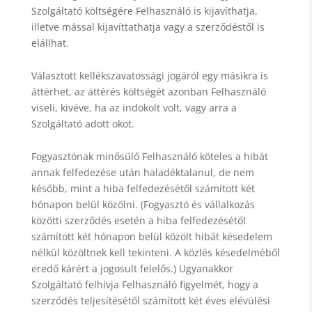
Szolgáltató költségére Felhasználó is kijavíthatja,
illetve mással kijavíttathatja vagy a szerződéstől is
elállhat.
Választott kellékszavatossági jogáról egy másikra is
áttérhet, az áttérés költségét azonban Felhasználó
viseli, kivéve, ha az indokolt volt, vagy arra a
Szolgáltató adott okot.
Fogyasztónak minősülő Felhasználó köteles a hibát
annak felfedezése után haladéktalanul, de nem
később, mint a hiba felfedezésétől számított két
hónapon belül közölni. (Fogyasztó és vállalkozás
közötti szerződés esetén a hiba felfedezésétől
számított két hónapon belül közölt hibát késedelem
nélkül közöltnek kell tekinteni. A közlés késedelméből
eredő kárért a jogosult felelős.) Ugyanakkor
Szolgáltató felhívja Felhasználó figyelmét, hogy a
szerződés teljesítésétől számított két éves elévülési