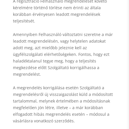
A regisztráció Felhasználó megrendelését követő
kérelmére történő törlése nem érinti az általa
korábban érvényesen leadott megrendelések
teljesítését.
Amennyiben Felhasználó változtatni szeretne a már
leadott megrendelésén, vagy helytelen adatokat
adott meg, azt mielőbb jeleznie kell az
ügyfélszolgálati elérhetőségeken. Fontos, hogy ezt
haladéktalanul tegye meg, hogy a teljesítés
megkezdése előtt Szolgáltató korrigálhassa a
megrendelést.
A megrendelés korrigálása esetén Szolgáltató a
megrendelésről új visszaigazolást küld a módosított
tartalommal, melynek értelmében a módosításnak
megfelelően jön létre, illetve – a már korábban
elfogadott hibás megrendelés esetén – módosul a
vásárlásra vonatkozó szerződés.