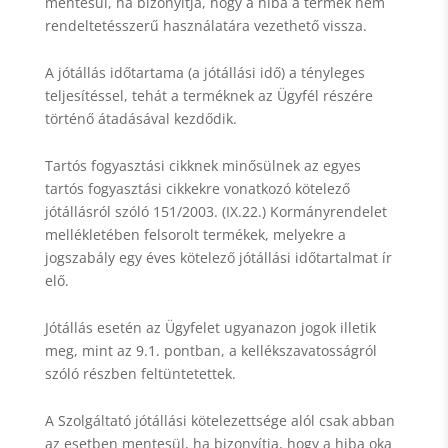
mentesül, ha bizonyítja, hogy a hiba a termék nem
rendeltetésszerű használatára vezethető vissza.
A jótállás időtartama (a jótállási idő) a tényleges
teljesítéssel, tehát a terméknek az Ügyfél részére
történő átadásával kezdődik.
Tartós fogyasztási cikknek minősülnek az egyes
tartós fogyasztási cikkekre vonatkozó kötelező
jótállásról szóló 151/2003. (IX.22.) Kormányrendelet
mellékletében felsorolt termékek, melyekre a
jogszabály egy éves kötelező jótállási időtartalmat ír
elő.
Jótállás esetén az Ügyfelet ugyanazon jogok illetik
meg, mint az 9.1. pontban, a kellékszavatosságról
szóló részben feltüntetettek.
A Szolgáltató jótállási kötelezettsége alól csak abban
az esetben mentesül, ha bizonyítja, hogy a hiba oka