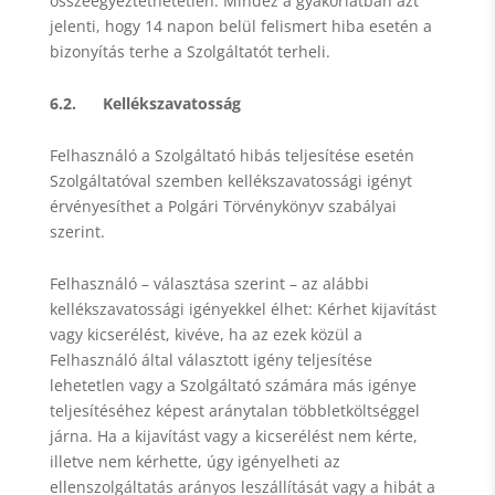
összeegyeztethetetlen. Mindez a gyakorlatban azt
jelenti, hogy 14 napon belül felismert hiba esetén a
bizonyítás terhe a Szolgáltatót terheli.
6.2. Kellékszavatosság
Felhasználó a Szolgáltató hibás teljesítése esetén
Szolgáltatóval szemben kellékszavatossági igényt
érvényesíthet a Polgári Törvénykönyv szabályai
szerint.
Felhasználó – választása szerint – az alábbi
kellékszavatossági igényekkel élhet: Kérhet kijavítást
vagy kicserélést, kivéve, ha az ezek közül a
Felhasználó által választott igény teljesítése
lehetetlen vagy a Szolgáltató számára más igénye
teljesítéséhez képest aránytalan többletköltséggel
járna. Ha a kijavítást vagy a kicserélést nem kérte,
illetve nem kérhette, úgy igényelheti az
ellenszolgáltatás arányos leszállítását vagy a hibát a