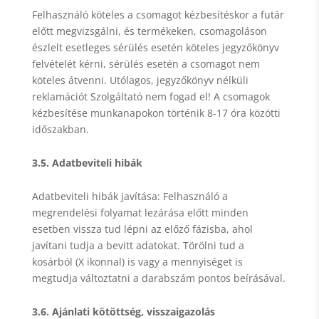
Felhasználó köteles a csomagot kézbesítéskor a futár
előtt megvizsgálni, és termékeken, csomagoláson
észlelt esetleges sérülés esetén köteles jegyzőkönyv
felvételét kérni, sérülés esetén a csomagot nem
köteles átvenni. Utólagos, jegyzőkönyv nélküli
reklamációt Szolgáltató nem fogad el! A csomagok
kézbesítése munkanapokon történik 8-17 óra közötti
időszakban.
3.5. Adatbeviteli hibák
Adatbeviteli hibák javítása: Felhasználó a
megrendelési folyamat lezárása előtt minden
esetben vissza tud lépni az előző fázisba, ahol
javítani tudja a bevitt adatokat. Törölni tud a
kosárból (X ikonnal) is vagy a mennyiséget is
megtudja változtatni a darabszám pontos beírásával.
3.6. Ajánlati kötöttség, visszaigazolás