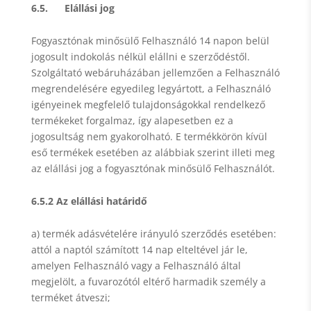
6.5. Elállási jog
Fogyasztónak minősülő Felhasználó 14 napon belül
jogosult indokolás nélkül elállni e szerződéstől.
Szolgáltató webáruházában jellemzően a Felhasználó
megrendelésére egyedileg legyártott, a Felhasználó
igényeinek megfelelő tulajdonságokkal rendelkező
termékeket forgalmaz, így alapesetben ez a
jogosultság nem gyakorolható. E termékkörön kívül
eső termékek esetében az alábbiak szerint illeti meg
az elállási jog a fogyasztónak minősülő Felhasználót.
6.5.2 Az elállási határidő
a) termék adásvételére irányuló szerződés esetében:
attól a naptól számított 14 nap elteltével jár le,
amelyen Felhasználó vagy a Felhasználó által
megjelölt, a fuvarozótól eltérő harmadik személy a
terméket átveszi;