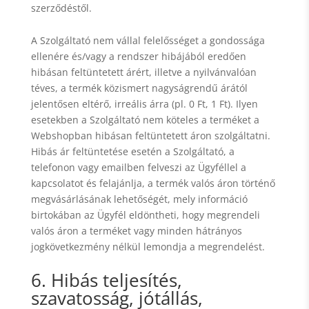
szerződéstől.
A Szolgáltató nem vállal felelősséget a gondossága
ellenére és/vagy a rendszer hibájából eredően
hibásan feltüntetett árért, illetve a nyilvánvalóan
téves, a termék közismert nagyságrendű árától
jelentősen eltérő, irreális árra (pl. 0 Ft, 1 Ft). Ilyen
esetekben a Szolgáltató nem köteles a terméket a
Webshopban hibásan feltüntetett áron szolgáltatni.
Hibás ár feltüntetése esetén a Szolgáltató, a
telefonon vagy emailben felveszi az Ügyféllel a
kapcsolatot és felajánlja, a termék valós áron történő
megvásárlásának lehetőségét, mely információ
birtokában az Ügyfél eldöntheti, hogy megrendeli
valós áron a terméket vagy minden hátrányos
jogkövetkezmény nélkül lemondja a megrendelést.
6. Hibás teljesítés,
szavatosság, jótállás,