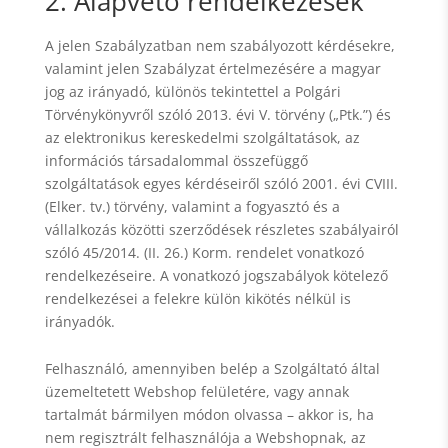
2. Alapvető rendelkezések
A jelen Szabályzatban nem szabályozott kérdésekre,
valamint jelen Szabályzat értelmezésére a magyar
jog az irányadó, különös tekintettel a Polgári
Törvénykönyvről szóló 2013. évi V. törvény („Ptk.”) és
az elektronikus kereskedelmi szolgáltatások, az
információs társadalommal összefüggő
szolgáltatások egyes kérdéseiről szóló 2001. évi CVIII.
(Elker. tv.) törvény, valamint a fogyasztó és a
vállalkozás közötti szerződések részletes szabályairól
szóló 45/2014. (II. 26.) Korm. rendelet vonatkozó
rendelkezéseire. A vonatkozó jogszabályok kötelező
rendelkezései a felekre külön kikötés nélkül is
irányadók.
Felhasználó, amennyiben belép a Szolgáltató által
üzemeltetett Webshop felületére, vagy annak
tartalmát bármilyen módon olvassa – akkor is, ha
nem regisztrált felhasználója a Webshopnak, az