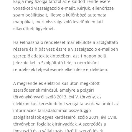
kapja meg Szolgáltatótól az elküldött rendelésére
vonatkozó visszaigazoló e-mailt. Kérjük, ellenőrizze
spam beállításait, illetve a különböző automata
mappákat, mert visszaigazoló levelünk emiatt
elkerülheti figyelmét.
Ha Felhasználó rendelését már elküldte a Szolgáltató
részére és hibát vesz észre a visszaigazoló e-mailben
szereplő adatok tekintetében, azt 1 napon belül
jeleznie kell a Szolgáltató felé, a nem kívánt
rendelések teljesítésének elkerülése érdekében.
A megrendelés elektronikus úton megkötött
szerződésnek minősül, amelyre a polgári
törvénykönyvről szóló 2013. évi V. törvény, az
elektronikus kereskedelmi szolgáltatások, valamint az
információs társadalommal összefüggő
szolgáltatások egyes kérdéseiről szóló 2001. évi CVIII.
törvényben foglaltak irányadóak. A szerződés a
fogyasztó és a vállalkozás közötti szerződések