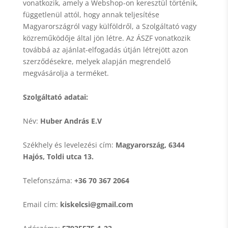
vonatkozik, amely a Webshop-on keresztül történik,
függetlenül attól, hogy annak teljesítése
Magyarországról vagy külföldről, a Szolgáltató vagy
közreműködője által jön létre. Az ÁSZF vonatkozik
továbbá az ajánlat-elfogadás útján létrejött azon
szerződésekre, melyek alapján megrendelő
megvásárolja a terméket.
Szolgáltató adatai:
Név:
Huber András E.V
Székhely és levelezési cím:
Magyarország, 6344
Hajós, Toldi utca 13.
Telefonszáma:
+36 70 367 2064
Email cím:
kiskelcsi@gmail.com