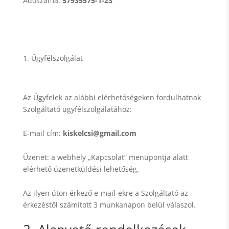
Adószáma:
57935575-1-23​
Ügyfélszolgálat
Az Ügyfelek az alábbi elérhetőségeken fordulhatnak
Szolgáltató ügyfélszolgálatához:
E-mail cím:
kiskelcsi@gmail.com
Üzenet: a webhely „Kapcsolat” menüpontja alatt
elérhető üzenetküldési lehetőség.
Az ilyen úton érkező e-mail-ekre a Szolgáltató az
érkezéstől számított 3 munkanapon belül válaszol.