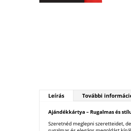
Leírás
További informáci
Ajándékkártya – Rugalmas és stí
Szeretnéd meglepni szeretteidet, d
rugalmas és elegáns megoldást kínál