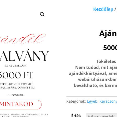
Kezdőlap
Aján
500
Tökéletes
Nem tudod, mit ajá
ajándékkártyával, ame
webáruházunkban!
beváltható, és bármi
Kategóriák:
Egyéb
,
Karácsony
Érték