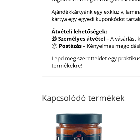
Ajándékkártyánk egy exkluzív, laminá
kártya egy egyedi kuponkódot tarta
Átvételi lehetőségek:
🎁
Személyes átvétel
– A vásárlást 
📦
Postázás
– Kényelmes megoldáskén
Lepd meg szeretteidet egy praktikus
termékekre!
Kapcsolódó termékek