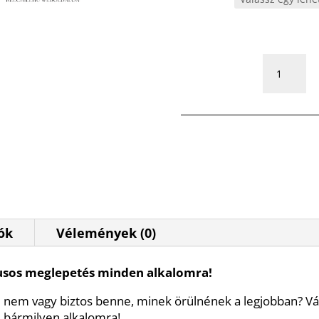
Ajándékuta
mennyiség
ók
Vélemények (0)
lusos meglepetés minden alkalomra!
e nem vagy biztos benne, minek örülnének a legjobban? Vá
 bármilyen alkalomra!