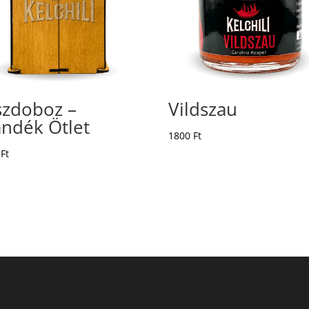
szdoboz –
Vildszau
ándék Ötlet
1800
Ft
0
Ft