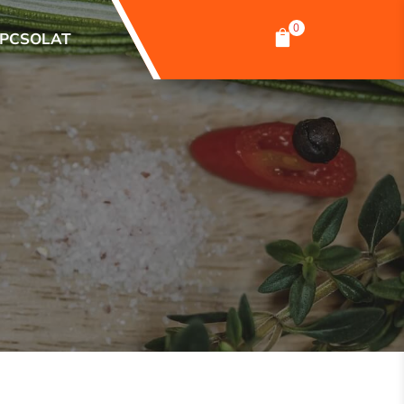
0

PCSOLAT