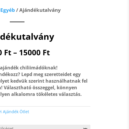
/
Egyéb
/ Ajándékutalvány
dékutalvány
Ártartomány:
0
Ft
–
15000
Ft
5000 Ft
-
 ajándék chiliimádóknak!
15000 Ft
ndékozz? Lepd meg szeretteidet egy
lyet kedvük szerint használhatnak fel
 Választható összeggel, könnyen
lyen alkalomra tökéletes választás.
i Ajándék Ötlet