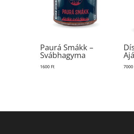
Paurá Smákk –
Dí
Svábhagyma
Aj
1600
Ft
700