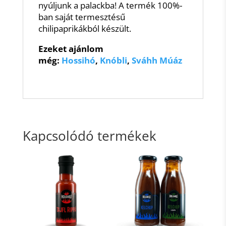
nyúljunk a palackba! A termék 100%-
ban saját termesztésű
chilipaprikákból készült.
Ezeket ajánlom
még:
Hossihó
,
Knóbli
,
Sváhh Múáz
Kapcsolódó termékek