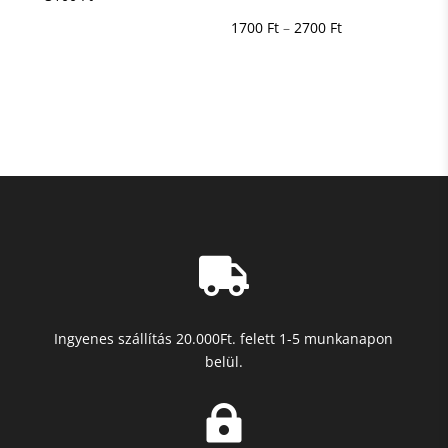
5.00
/ 5
Ártartomány:
1700
Ft
–
2700
Ft
1700 Ft
-
2700 Ft

Ingyenes szállítás 20.000Ft. felett 1-5 munkanapon
belül.
