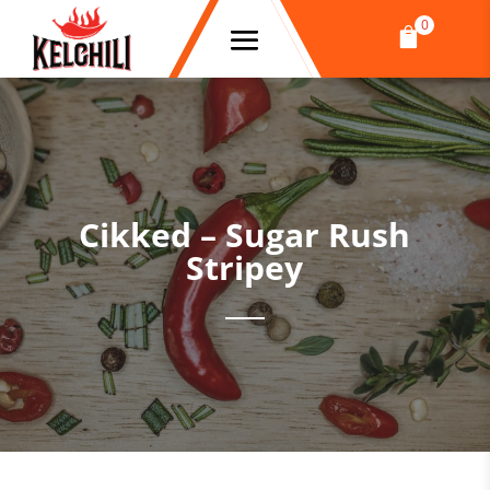
0

Cikked – Sugar Rush
Stripey