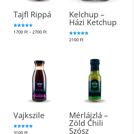
Tajfl Rippá
Kelchup –
Házi Ketchup
Ártartomány:
Értékelés:
1700
Ft
–
2700
Ft
4.75
/ 5
1700 Ft
Értékelés:
2100
Ft
5.00
/ 5
-
2700 Ft
Vajkszile
Mérlájzlá –
Zöld Chili
Szósz
Értékelés:
3100
Ft