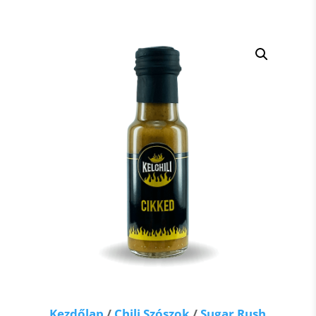
Kezdőlap
/
Chili Szószok
/
Sugar Rush