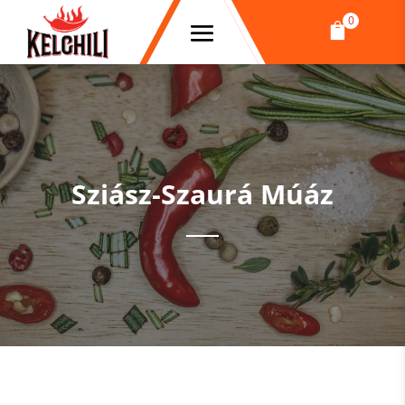
0

Sziász-Szaurá Múáz