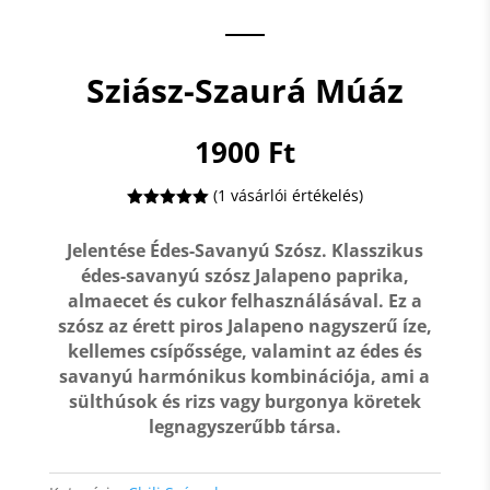
Sziász-Szaurá Múáz
1900
Ft
(
1
vásárlói értékelés)
Értékelés
5.00
az 5-
Jelentése Édes-Savanyú Szósz. Klasszikus
ből,
értékelés
édes-savanyú szósz Jalapeno paprika,
alapján
almaecet és cukor felhasználásával. Ez a
szósz az érett piros Jalapeno nagyszerű íze,
kellemes csípőssége, valamint az édes és
savanyú harmónikus kombinációja, ami a
sülthúsok és rizs vagy burgonya köretek
legnagyszerűbb társa.