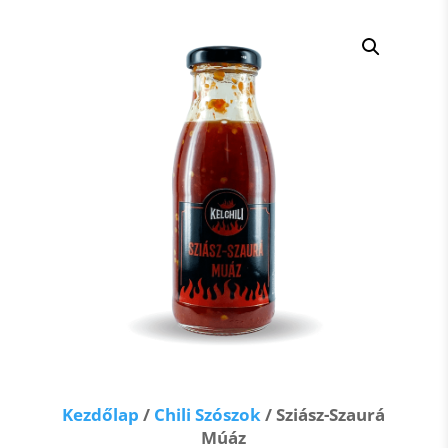
Kezdőlap
/
Chili Szószok
/ Sziász-Szaurá
Múáz