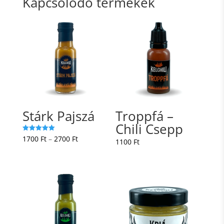
Kapcsolódó termékek
Stárk Pajszá
Troppfá –
Chili Csepp
Ártartomány:
Értékelés:
1700
Ft
–
2700
Ft
1100
Ft
5.00
/ 5
1700 Ft
-
2700 Ft