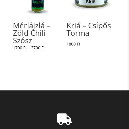
Mérlájzlá –
Kriá – Csípős
Zöld Chili
Torma
Szósz
1800
Ft
Ártartomány:
1700
Ft
–
2700
Ft
1700 Ft
-
2700 Ft
