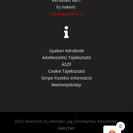
Kérdésed van?
Írj nekem:
info@kelchili.hu

Gyakori Kérdések
Ádatkezelési Tájékoztató
ÁSZF
Cookie Tájékoztató
Stripe Fizetési Információ
Webhelytérkép
2025 ©kelchili.hu Minden Jog Fenntartva. Készítette:
0
sketcher