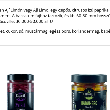
n Ají Limón vagy Ají Limo, egy csípős, citrusos ízű papri
ismert. A baccatum fajhoz tartozik, és kb. 60-80 mm hossz
 Scoville: 30,000-50,000 SHU
et, cukor, só, mustármag, egész bors, koriandermag, bab