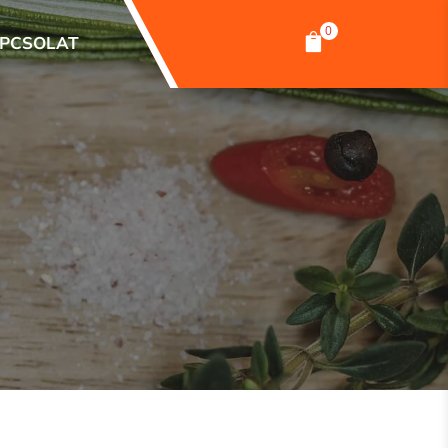
0

PCSOLAT