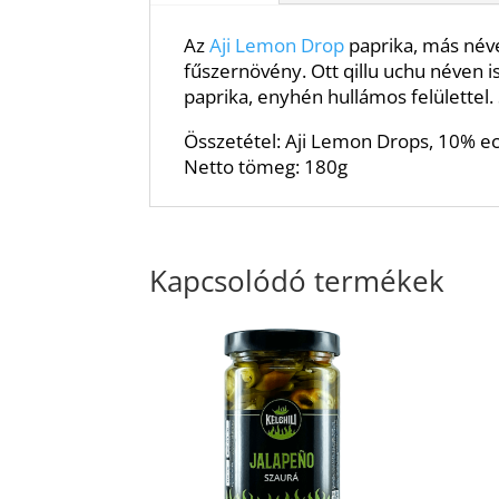
Az
Aji Lemon Drop
paprika, más néve
fűszernövény. Ott qillu uchu néven 
paprika, enyhén hullámos felülettel.
Összetétel: Aji Lemon Drops, 10% ec
Netto tömeg: 180g
Kapcsolódó termékek