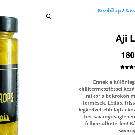
Kezdőlap
/
Sav
Aji
18
Értéke
5.00
az
Ennek a különleg
ből
értéke
chilitermesztéssel kezd
alapj
mikor a bokrokon m
termések. Lédús, fris
legkedveltebb fajtái kö
hét savanyúságlében á
felbecsülhetetlen! B
savany