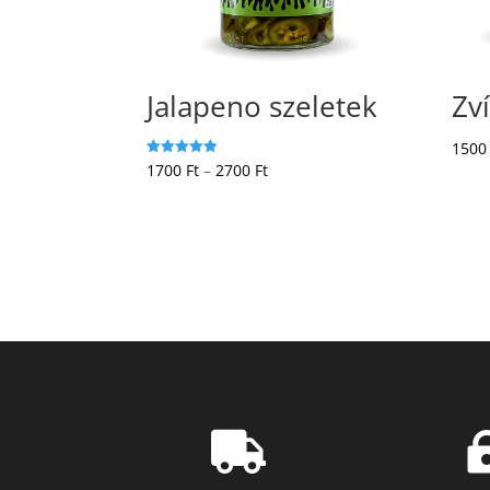
Jalapeno szeletek
Zví
150
Ártartomány:
Értékelés:
1700
Ft
–
2700
Ft
5.00
/ 5
1700 Ft
-
2700 Ft
