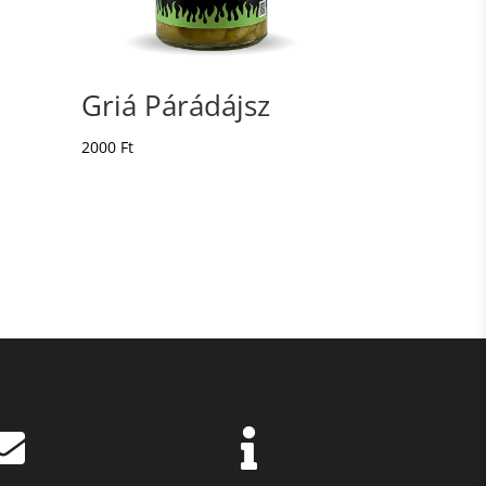
Griá Párádájsz
2000
Ft

