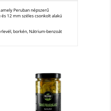
ka, amely Peruban népszerű
ú és 12 mm széles csonkolt alakú
érlevél, borkén, Nátrium-benzoát