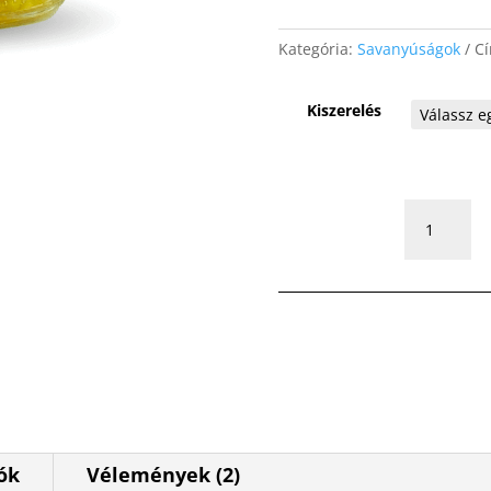
Kategória:
Savanyúságok
C
Kiszerelés
Aji
Lemon
Drops
mennyiség
ók
Vélemények (2)