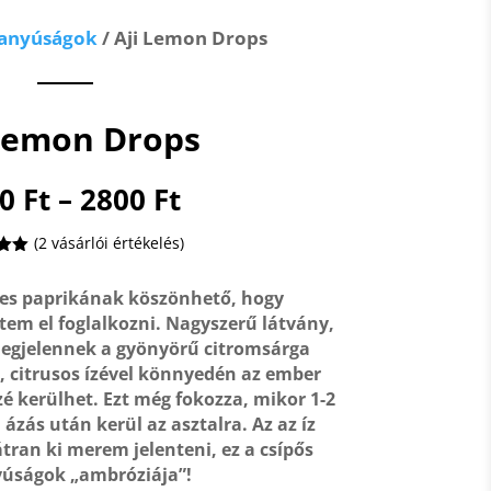
anyúságok
/ Aji Lemon Drops
 Lemon Drops
Ártartomány:
00
Ft
–
2800
Ft
1800 Ft
-
(
2
vásárlói értékelés)
2800 Ft
lés
 5-
es paprikának köszönhető, hogy
,
lés
tem el foglalkozni. Nagyszerű látvány,
án
egjelennek a gyönyörű citromsárga
s, citrusos ízével könnyedén az ember
zé kerülhet. Ezt még fokozza, mikor 1-2
zás után kerül az asztalra. Az az íz
átran ki merem jelenteni, ez a csípős
úságok „ambróziája”!