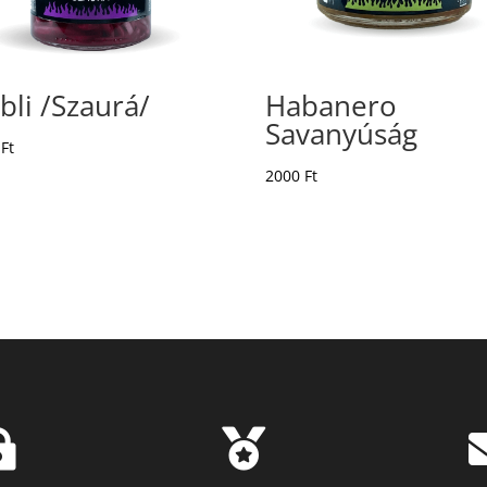
bli /Szaurá/
Habanero
Savanyúság
0
Ft
2000
Ft

