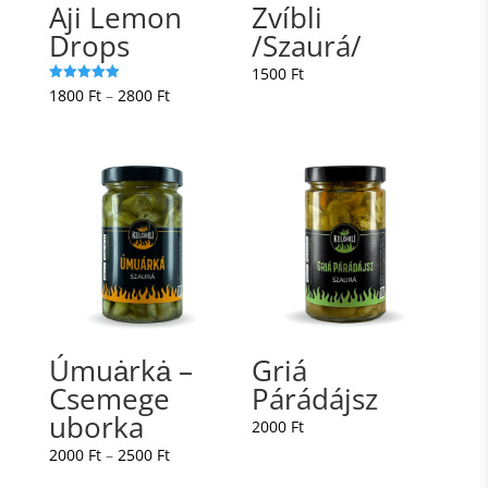
Aji Lemon
Zvíbli
Drops
/Szaurá/
1500
Ft
Ártartomány:
Értékelés:
1800
Ft
–
2800
Ft
5.00
/ 5
1800 Ft
-
2800 Ft
Úmuȧrkȧ –
Griá
Csemege
Párádájsz
uborka
2000
Ft
Ártartomány:
2000
Ft
–
2500
Ft
2000 Ft