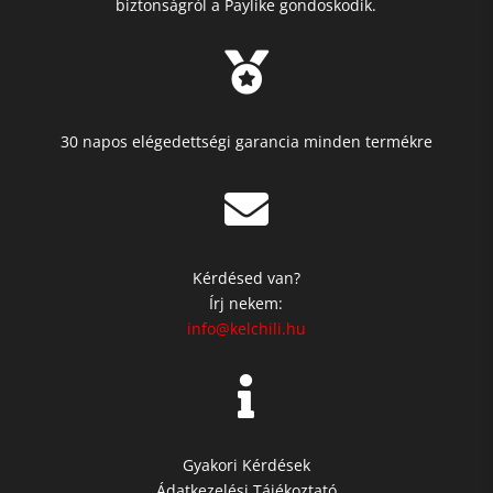
biztonságról a Paylike gondoskodik.

30 napos elégedettségi garancia minden termékre

Kérdésed van?
Írj nekem:
info@kelchili.hu

Gyakori Kérdések
Ádatkezelési Tájékoztató