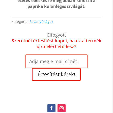
ecetes-édeskés lé mégjobban kihozza a
paprika különleges ízvilágát.
Kategória:
Savanyúságok
Elfogyott
Szeretnél értesítést kapni, ha ez a termék
újra elérhető lesz?
Értesítést kérek!