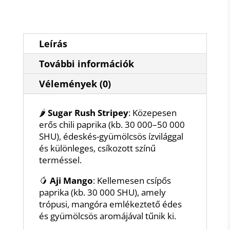
Leírás
További információk
Vélemények (0)
🌶️
Sugar Rush Stripey
: Közepesen
erős chili paprika (kb. 30 000–50 000
SHU), édeskés-gyümölcsös ízvilággal
és különleges, csíkozott színű
terméssel.
🥭
Aji Mango
: Kellemesen csípős
paprika (kb. 30 000 SHU), amely
trópusi, mangóra emlékeztető édes
és gyümölcsös aromájával tűnik ki.