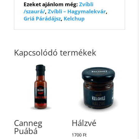
Ezeket ajánlom még:
Zvíbli
/szaurá/
,
Zvíbli – Hagymalekvár
,
Griá Párádájsz
,
Kelchup
Kapcsolódó termékek
Canneg
Hálzvé
Puábá
1700
Ft