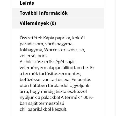
Leírás
További információk
Vélemények (0)
Összetétel: Kápia paprika, koktél
paradicsom, vöröshagyma,
fokhagyma, Worcester szósz, só,
zellersó, bors.
A chili szósz erősségét saját
véleményem alapján állítottam be. Ez
a termék tartósítószermentes,
befőzéssel van tartósítva. Felbontás
után hűtőben tárolandó! Ügyeljünk
arra, hogy mindig tiszta eszközzel
nyúljunk a palackba! A termék 100%-
ban saját termesztésű
chilipaprikákból készült.