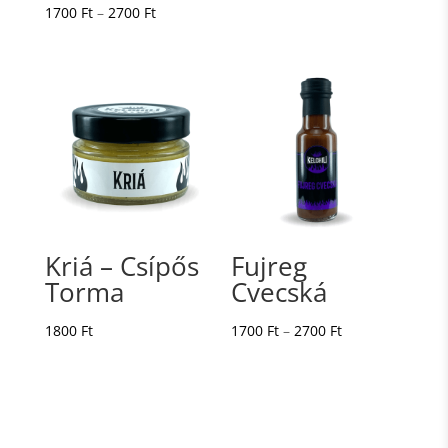
Ártartomány:
1700
Ft
–
2700
Ft
1700 Ft
-
2700 Ft
Kriá – Csípős
Fujreg
Torma
Cvecská
Ártartomány:
1800
Ft
1700
Ft
–
2700
Ft
1700 Ft
-
2700 Ft