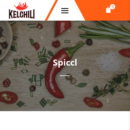
0

Spiccl