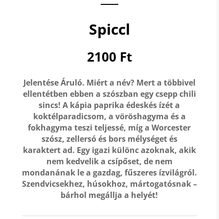
Spiccl
2100
Ft
Jelentése Áruló. Miért a név? Mert a többivel
ellentétben
ebben a szószban egy csepp chili
sincs!
A
kápia paprika
édeskés ízét a
koktélparadicsom
, a
vöröshagyma
és a
fokhagyma
teszi teljessé, míg a
Worcester
szósz, zellersó és bors
mélységet és
karaktert ad. Egy igazi különc azoknak, akik
nem kedvelik a csípőset, de nem
mondanának le a gazdag, fűszeres ízvilágról.
Szendvicsekhez, húsokhoz, mártogatósnak –
bárhol megállja a helyét!