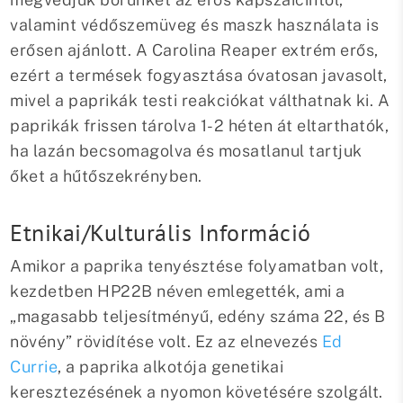
valamint védőszemüveg és maszk használata is
erősen ajánlott. A Carolina Reaper extrém erős,
ezért a termések fogyasztása óvatosan javasolt,
mivel a paprikák testi reakciókat válthatnak ki. A
paprikák frissen tárolva 1-2 héten át eltarthatók,
ha lazán becsomagolva és mosatlanul tartjuk
őket a hűtőszekrényben.
Etnikai/Kulturális Információ
Amikor a paprika tenyésztése folyamatban volt,
kezdetben HP22B néven emlegették, ami a
„magasabb teljesítményű, edény száma 22, és B
növény” rövidítése volt. Ez az elnevezés
Ed
Currie
, a paprika alkotója genetikai
keresztezésének a nyomon követésére szolgált.