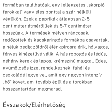
formában találhatóak, egy jellegzetes „skorpió
farokkal” vagy éles ponttal a szár nélküli
végükön. Ezek a paprikák átlagosan 2-5
centiméter átmérőjűek és 5-7 centiméter
hosszúak. A termések mélyen ráncosak,
redőzöttek és kacskaringós formákba csavartak,
a héjuk pedig zöldről élénkpirosra érik, hólyagos,
fényes kinézetűvé válik. A hús ropogós és lédús,
néhány kerek és lapos, krémszínű maggal. Édes,
gyümölcsös ízzel rendelkeznek, fahéj és
csokoládé jegyeivel, amit egy nagyon intenzív
„hő” követ, ami tovább épül és a torokban
hosszantartóan megmarad.
Évszakok/Elérhetőség