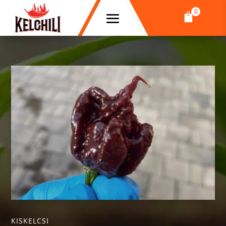
0

KISKELCSI