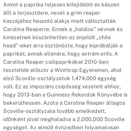
Amint a paprika teljesen kifejlődött és készen
állt a terjesztésre, nevét a grim reaper
kaszájához hasonló alakja miatt változtatták
Carolina Reaperre. Ennek a „halálos” névnek és
kinézetnek köszönhetően az önjelölt „chile
head”-eket arra ösztönözte, hogy kipróbálják a
paprikát, annak ellenére, hogy extrém erős. A
Carolina Reaper csilipaprikákat 2010-ben
tesztelték először a Winthrop Egyetemen, ahol
első Scoville-osztályzatuk 1,474,000 egység
volt. Ez az impozáns csípősség vezetett ahhoz,
hogy 2013-ban a Guinness Rekordok Könyvébe is
bekerülhessen. Azóta a Carolina Reaper átlagos
Scoville-osztályzata tovább emelkedett,
időnként jóval meghaladva a 2,000,000 Scoville
egységet. Az elmúlt évtizedben folyamatosan