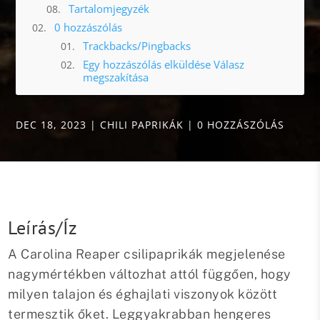
Tartalomjegyzék
0 hozzászólás
Trackbacks/Pingbacks
Egy hozzászólás elküldése Válasz
megszakítása
DEC 18, 2023
|
CHILI PAPRIKÁK
|
0 HOZZÁSZÓLÁS
Leírás/Íz
A Carolina Reaper csilipaprikák megjelenése
nagymértékben változhat attól függően, hogy
milyen talajon és éghajlati viszonyok között
termesztik őket. Leggyakrabban hengeres