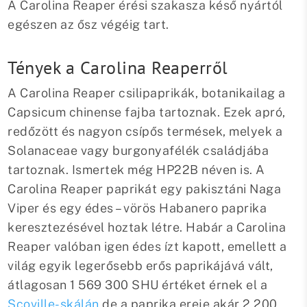
A Carolina Reaper érési szakasza késő nyártól
egészen az ősz végéig tart.
Tények a Carolina Reaperről
A Carolina Reaper csilipaprikák, botanikailag a
Capsicum chinense fajba tartoznak. Ezek apró,
redőzött és nagyon csípős termések, melyek a
Solanaceae vagy burgonyafélék családjába
tartoznak. Ismertek még HP22B néven is. A
Carolina Reaper paprikát egy pakisztáni Naga
Viper és egy édes – vörös Habanero paprika
keresztezésével hoztak létre. Habár a Carolina
Reaper valóban igen édes ízt kapott, emellett a
világ egyik legerősebb erős paprikájává vált,
átlagosan 1 569 300 SHU értéket érnek el a
Scoville-skálán
de a paprika ereje akár 2 200