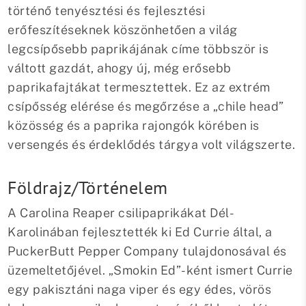
történő tenyésztési és fejlesztési
erőfeszítéseknek köszönhetően a világ
legcsípősebb paprikájának címe többször is
váltott gazdát, ahogy új, még erősebb
paprikafajtákat termesztettek. Ez az extrém
csípősség elérése és megőrzése a „chile head”
közösség és a paprika rajongók körében is
versengés és érdeklődés tárgya volt világszerte.
Földrajz/Történelem
A Carolina Reaper csilipaprikákat Dél-
Karolinában fejlesztették ki Ed Currie által, a
PuckerButt Pepper Company tulajdonosával és
üzemeltetőjével. „Smokin Ed”-ként ismert Currie
egy pakisztáni naga viper és egy édes, vörös