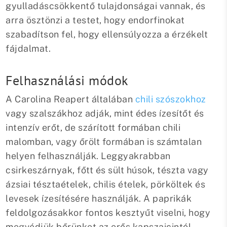
gyulladáscsökkentő tulajdonságai vannak, és
arra ösztönzi a testet, hogy endorfinokat
szabadítson fel, hogy ellensúlyozza a érzékelt
fájdalmat.
Felhasználási módok
A Carolina Reapert általában
chili szószokhoz
vagy szalszákhoz adják, mint édes ízesítőt és
intenzív erőt, de szárított formában chili
malomban, vagy őrölt formában is számtalan
helyen felhasználják. Leggyakrabban
csirkeszárnyak, főtt és sült húsok, tészta vagy
ázsiai tésztaételek, chilis ételek, pörköltek és
levesek ízesítésére használják. A paprikák
feldolgozásakkor fontos kesztyűt viselni, hogy
megvédjük bőrünket az erős kapszaicintól,