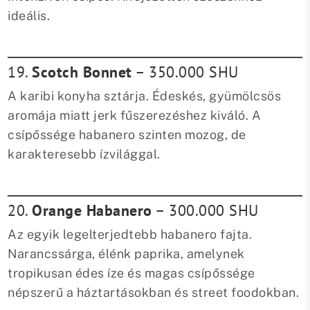
ideális.
19.
Scotch Bonnet
– 350.000 SHU
A karibi konyha sztárja. Édeskés, gyümölcsös
aromája miatt jerk fűszerezéshez kiváló. A
csípőssége habanero szinten mozog, de
karakteresebb ízvilággal.
20.
Orange Habanero
– 300.000 SHU
Az egyik legelterjedtebb habanero fajta.
Narancssárga, élénk paprika, amelynek
tropikusan édes íze és magas csípőssége
népszerű a háztartásokban és street foodokban.