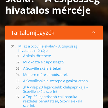
hivatalos mércéje
Tartalomjegyzék
2
Mi az a Scoville-skála? – A csípősség
hivatalos mércéje
A skála története
Mi okozza a csípősséget?
A Scoville-skála értékei
Modern mérési módszerek
A Scoville-skála szerepe a gyakorlatban
🌶️ A világ 20 legerősebb chilipaprikája –
Scoville-skála szerint
a Top 20 legerősebb chilipaprika
részletes bemutatása, Scoville-skála
szerint: