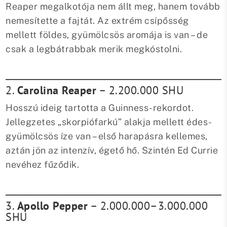
Reaper megalkotója nem állt meg, hanem tovább
nemesítette a fajtát. Az extrém csípősség
mellett földes, gyümölcsös aromája is van – de
csak a legbátrabbak merik megkóstolni.
2.
Carolina Reaper
– 2.200.000 SHU
Hosszú ideig tartotta a Guinness-rekordot.
Jellegzetes „skorpiófarkú” alakja mellett édes-
gyümölcsös íze van – első harapásra kellemes,
aztán jön az intenzív, égető hő. Szintén Ed Currie
nevéhez fűződik.
3.
Apollo Pepper
– 2.000.000–3.000.000
SHU