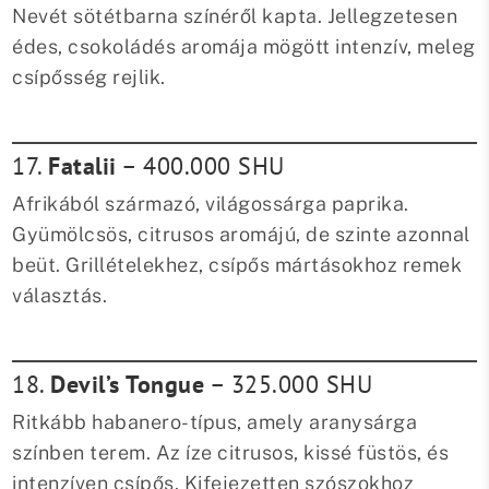
Nevét sötétbarna színéről kapta. Jellegzetesen
édes, csokoládés aromája mögött intenzív, meleg
csípősség rejlik.
17.
Fatalii
– 400.000 SHU
Afrikából származó, világossárga paprika.
Gyümölcsös, citrusos aromájú, de szinte azonnal
beüt. Grillételekhez, csípős mártásokhoz remek
választás.
18.
Devil’s Tongue
– 325.000 SHU
Ritkább habanero-típus, amely aranysárga
színben terem. Az íze citrusos, kissé füstös, és
intenzíven csípős. Kifejezetten szószokhoz