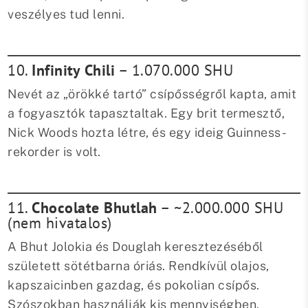
veszélyes tud lenni.
10.
Infinity Chili
– 1.070.000 SHU
Nevét az „örökké tartó” csípősségről kapta, amit
a fogyasztók tapasztaltak. Egy brit termesztő,
Nick Woods hozta létre, és egy ideig Guinness-
rekorder is volt.
11.
Chocolate Bhutlah
– ~2.000.000 SHU
(nem hivatalos)
A Bhut Jolokia és Douglah keresztezéséből
született sötétbarna óriás. Rendkívül olajos,
kapszaicinben gazdag, és pokolian csípős.
Szószokban használják kis mennyiségben.