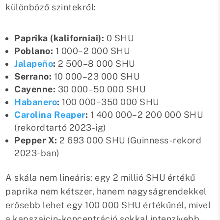
különböző szintekről:
Paprika (kaliforniai):
0 SHU
Poblano:
1 000–2 000 SHU
Jalapeño
:
2 500–8 000 SHU
Serrano:
10 000–23 000 SHU
Cayenne:
30 000–50 000 SHU
Habanero
:
100 000–350 000 SHU
Carolina Reaper
:
1 400 000–2 200 000 SHU
(rekordtartó 2023-ig)
Pepper X:
2 693 000 SHU (Guinness-rekord
2023-ban)
A skála nem lineáris: egy 2 millió SHU értékű
paprika nem kétszer, hanem nagyságrendekkel
erősebb lehet egy 100 000 SHU értékűnél, mivel
a kapszaicin-koncentráció sokkal intenzívebb