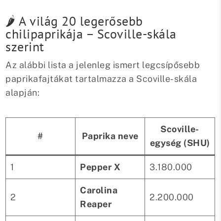
🌶️ A világ 20 legerősebb
chilipaprikája – Scoville-skála
szerint
Az alábbi lista a jelenleg ismert legcsípősebb
paprikafajtákat tartalmazza a Scoville-skála
alapján:
Scoville-
#
Paprika neve
egység (SHU)
1
Pepper X
3.180.000
Carolina
2
2.200.000
Reaper