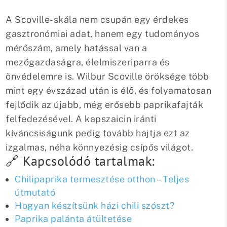
A Scoville-skála nem csupán egy érdekes
gasztronómiai adat, hanem egy tudományos
mérőszám, amely hatással van a
mezőgazdaságra, élelmiszeriparra és
önvédelemre is. Wilbur Scoville öröksége több
mint egy évszázad után is élő, és folyamatosan
fejlődik az újabb, még erősebb paprikafajták
felfedezésével. A kapszaicin iránti
kíváncsiságunk pedig tovább hajtja ezt az
izgalmas, néha könnyezésig csípős világot.
🔗 Kapcsolódó tartalmak:
Chilipaprika termesztése otthon – Teljes
útmutató
Hogyan készítsünk házi chili szószt?
Paprika palánta átültetése