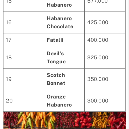
15
577.000
Habanero
Habanero
16
425.000
Chocolate
17
Fatalii
400.000
Devil’s
18
325.000
Tongue
Scotch
19
350.000
Bonnet
Orange
20
300.000
Habanero