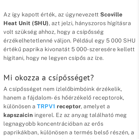
Az így kapott érték, az úgynevezett
Scoville
Heat Unit (SHU)
, azt jelzi, hányszoros hígításra
volt szükség ahhoz, hogy a csípősség
érzékelhetetlenné váljon. Például egy 5 000 SHU
értékű paprika kivonatát 5 000-szeresére kellett
hígítani, hogy ne legyen csípős az íze.
Mi okozza a csípősséget?
A csípősséget nem ízlelőbimbóink érzékelik,
hanem a fájdalom- és hőérzékelő receptorok,
különösen a
TRPV1
receptor
, amelyet a
kapszaicin
ingerel. Ez az anyag található meg
legnagyobb koncentrációban az erős
paprikákban, különösen a termés belső részén, a