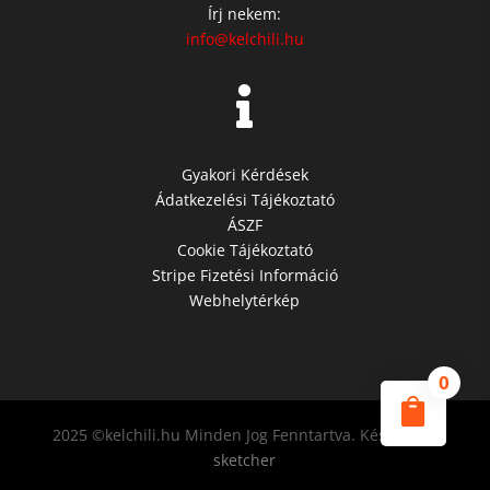
Írj nekem:
info@kelchili.hu

Gyakori Kérdések
Ádatkezelési Tájékoztató
ÁSZF
Cookie Tájékoztató
Stripe Fizetési Információ
Webhelytérkép
0

2025 ©kelchili.hu Minden Jog Fenntartva. Készítette:
sketcher