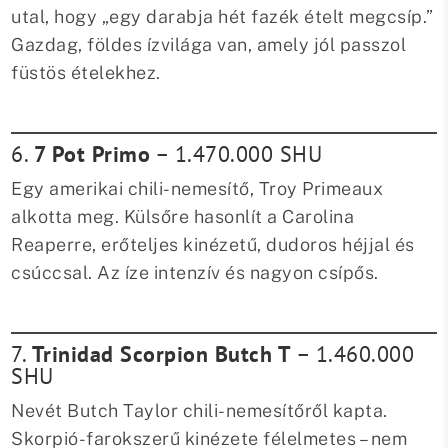
utal, hogy „egy darabja hét fazék ételt megcsíp.”
Gazdag, földes ízvilága van, amely jól passzol
füstös ételekhez.
6.
7 Pot Primo
– 1.470.000 SHU
Egy amerikai chili-nemesítő, Troy Primeaux
alkotta meg. Külsőre hasonlít a Carolina
Reaperre, erőteljes kinézetű, dudoros héjjal és
csúccsal. Az íze intenzív és nagyon csípős.
7.
Trinidad Scorpion Butch T
– 1.460.000
SHU
Nevét Butch Taylor chili-nemesítőről kapta.
Skorpió-farokszerű kinézete félelmetes – nem