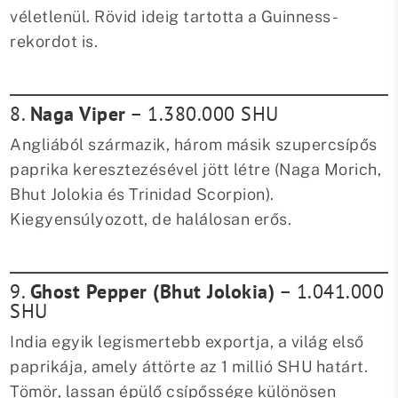
véletlenül. Rövid ideig tartotta a Guinness-
rekordot is.
8.
Naga Viper
– 1.380.000 SHU
Angliából származik, három másik szupercsípős
paprika keresztezésével jött létre (Naga Morich,
Bhut Jolokia és Trinidad Scorpion).
Kiegyensúlyozott, de halálosan erős.
9.
Ghost Pepper (Bhut Jolokia)
– 1.041.000
SHU
India egyik legismertebb exportja, a világ első
paprikája, amely áttörte az 1 millió SHU határt.
Tömör, lassan épülő csípőssége különösen