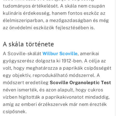
15. Red Savina Habanero – 577.000
tudományos értékelését. A skála nem csupán
SHU
kulináris érdekesség, hanem fontos eszköz az
16. Habanero Chocolate – 425.000
SHU
élelmiszeriparban, a mezőgazdaságban és még
17. Fatalii – 400.000 SHU
az önvédelmi eszközök fejlesztésében is.
18. Devil's Tongue – 325.000 SHU
19. Scotch Bonnet – 350.000 SHU
A skála története
20. Orange Habanero – 300.000 SHU
🔗 Kapcsolódó tartalmak:
A Scoville-skálát
Wilbur Scoville
, amerikai
0 hozzászólás
gyógyszerész dolgozta ki 1912-ben. A célja az
Egy hozzászólás elküldése Válasz
volt, hogy meghatározza a paprikák csípősségét
megszakítása
egy objektív, reprodukálható módszerrel. A
módszert eredetileg
Scoville Organoleptic Test
néven ismerték, és azon alapult, hogy cukros
vízben hígították a paprikakivonatot mindaddig,
amíg az emberi érzékszervek már nem érezték
csípősnek.