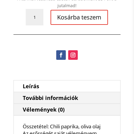
jutalmad!
Troppfá
Kosárba teszem
-
Chili
Csepp
mennyiség
Leírás
További információk
Vélemények (0)
Összetétel: Chili paprika, oliva olaj
Az erősségét saját véleményem