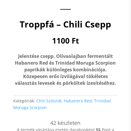
Troppfá – Chili Csepp
1100
Ft
Jelentése csepp. Olívaolajban fermentált
Habanero Red és Trinidad Moruga Scorpion
paprikák különleges kombinációja.
Közepesen erős ízvilágával tökéletes
választás levesek és pörköltek ízesítéséhez.
Kategóriák:
Chili Szószok
,
Habanero Red
,
Trinidad
Moruga Scorpion
42 készleten
A termék vásárlása esetén darabonként
55
Pont a