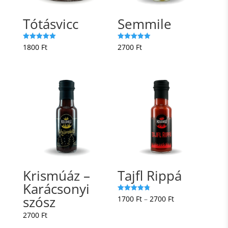
Tótásvicc
Semmile
Értékelés:
Értékelés:
1800
Ft
2700
Ft
5.00
5.00
/ 5
/ 5
Krismúáz –
Tajfl Rippá
Karácsonyi
szósz
Ártartomány:
Értékelés:
1700
Ft
–
2700
Ft
4.75
/ 5
1700 Ft
2700
Ft
-