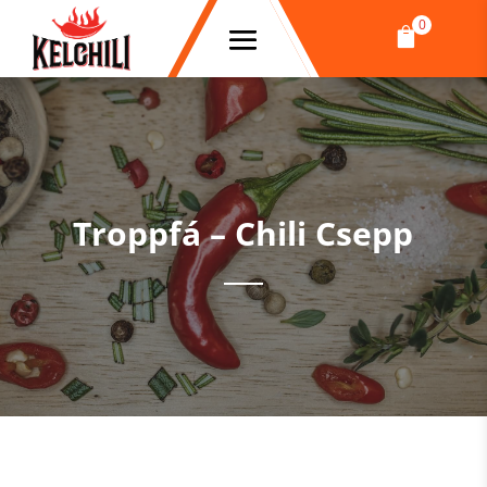
0

Troppfá – Chili Csepp