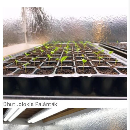
Bhut Jolokia Palánták