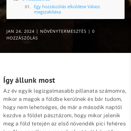
Egy hozzászólás elküldése Válasz
megszakítása
JAN 24, 2024
|
NÖVÉNYTERMESZTÉS
|
0
HOZZÁSZÓLÁS
Így állunk most
Az év egyik legizgalmasabb pillanata számomra,
mikor a magok a földbe kerülnek és bár tudom,
hogy nem lehetséges, de már a második naptól
kezdve a földet pásztázom, hogy mikor jelenik
meg a föld tetején az első növendék pici fehéres