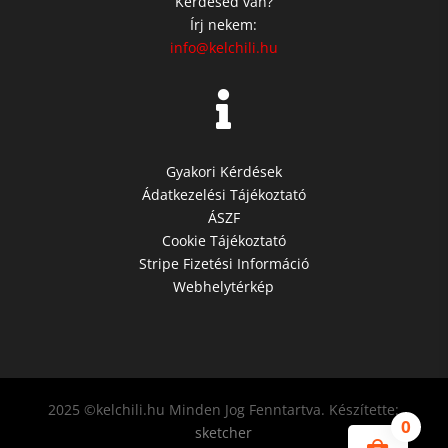
Kérdésed van?
Írj nekem:
info@kelchili.hu

Gyakori Kérdések
Ádatkezelési Tájékoztató
ÁSZF
Cookie Tájékoztató
Stripe Fizetési Információ
Webhelytérkép
2025 ©kelchili.hu Minden Jog Fenntartva. Készítette:
0
sketcher