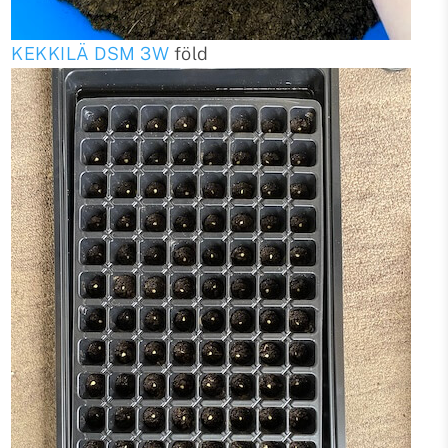
KEKKILÄ DSM 3W
föld