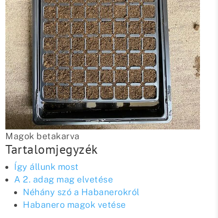
Magok betakarva
Tartalomjegyzék
Így állunk most
A 2. adag mag elvetése
Néhány szó a Habanerokról
Habanero magok vetése