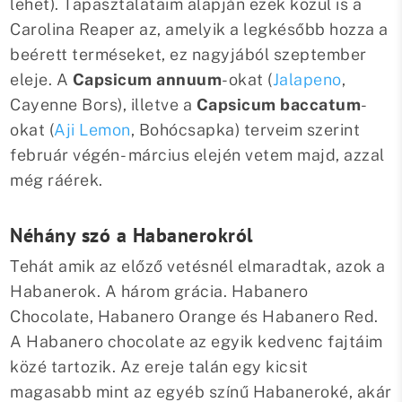
lehet). Tapasztalataim alapján ezek közül is a
Carolina Reaper az, amelyik a legkésőbb hozza a
beérett terméseket, ez nagyjából szeptember
eleje. A
Capsicum annuum
-okat (
Jalapeno
,
Cayenne Bors), illetve a
Capsicum baccatum
-
okat (
Aji Lemon
, Bohócsapka) terveim szerint
február végén- március elején vetem majd, azzal
még ráérek.
Néhány szó a Habanerokról
Tehát amik az előző vetésnél elmaradtak, azok a
Habanerok. A három grácia. Habanero
Chocolate, Habanero Orange és Habanero Red.
A Habanero chocolate az egyik kedvenc fajtáim
közé tartozik. Az ereje talán egy kicsit
magasabb mint az egyéb színű Habaneroké, akár