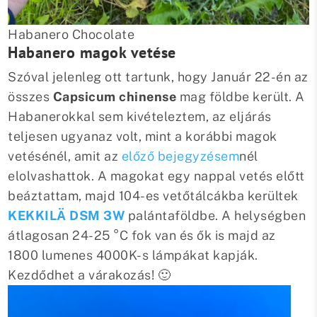
Habanero Chocolate
Habanero magok vetése
Szóval jelenleg ott tartunk, hogy Január 22-én az
összes
Capsicum chinense
mag földbe került. A
Habanerokkal sem kivételeztem, az eljárás
teljesen ugyanaz volt, mint a korábbi magok
vetésénél, amit az
előző bejegyzésem
nél
elolvashattok. A magokat egy nappal vetés előtt
beáztattam, majd 104-es vetőtálcákba kerültek
KEKKILÄ DSM 3W
palántaföldbe. A helységben
átlagosan 24-25 °C fok van és ők is majd az
1800 lumenes 4000K-s lámpákat kapják.
Kezdődhet a várakozás! 🙂