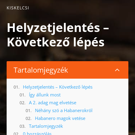
KISKELCSI
Helyzetjelentés –
Következő lépés
Tartalomjegyzék
2
Helyzetjelentés – Következő lépés
Így állunk most
A 2. adag mag elvetése
Néhány szó a Habanerokról
Habanero magok vetése
Tartalomjegyzék
0 hozzászólás