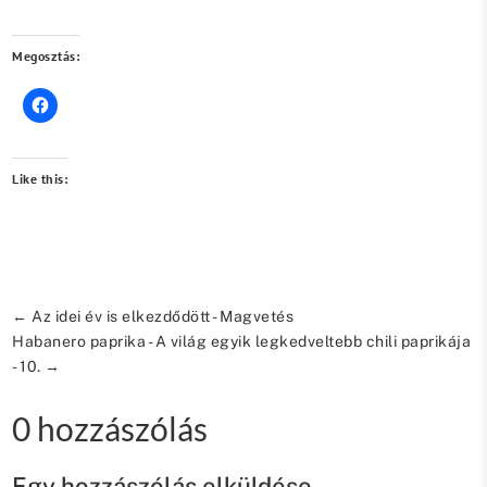
Megosztás:
Like this:
←
Az idei év is elkezdődött - Magvetés
Habanero paprika - A világ egyik legkedveltebb chili paprikája
- 10.
→
0 hozzászólás
Egy hozzászólás elküldése