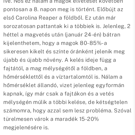
íve. Nos ez nálam a magok elvetését követően
pontosan a 8. napon meg is történt. Előbújt az
első Carolina Reaper a földből. Ez után már
sorozatosan pattantak ki a többiek is. Jelenleg, 2
héttel a magvetés után (január 24-én) bátran
kijelenthetem, hogy a magok 80-85%-a
sikeresen kikelt és színte óránként jelenik meg
újabb és újabb növény. A kelés ideje függ a
fajtától, a mag mélységétől a földben, a
hőmérséklettől és a víztartalomtól is. Nálam a
hőmérséklet állandó, vizet jelenleg egyformán
kapnak, így már csak a fajtákon és a vetés
mélységén múlik a többi kelése, de kétségtelen
számomra, hogy azzal sem lesz probléma. Szóval
türelmesen várok a maradék 15-20%
megjelenésére is.