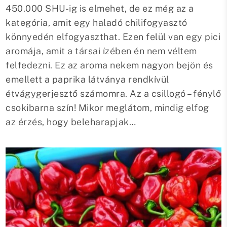
450.000 SHU-ig is elmehet, de ez még az a
kategória, amit egy haladó chilifogyasztó
könnyedén elfogyaszthat. Ezen felül van egy pici
aromája, amit a társai ízében én nem véltem
felfedezni. Ez az aroma nekem nagyon bejön és
emellett a paprika látványa rendkívül
étvágygerjesztő számomra. Az a csillogó – fénylő
csokibarna szín! Mikor meglátom, mindig elfog
az érzés, hogy beleharapjak…