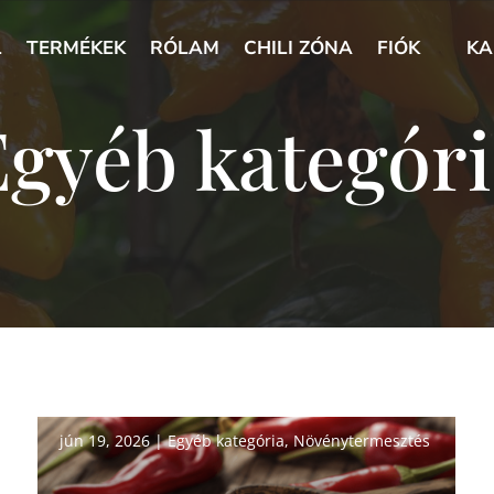
L
TERMÉKEK
RÓLAM
CHILI ZÓNA
FIÓK
KA
Egyéb kategóri
jún 19, 2026
|
Egyéb kategória
,
Növénytermesztés