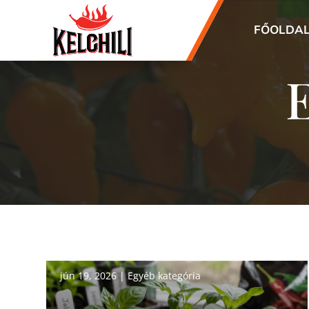
FŐOLDA
jún 19, 2026
|
Egyéb kategória