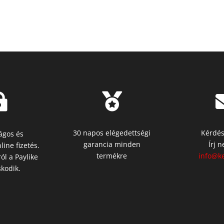


30 napos elégedettségi
Kérdés
ágos és
garancia minden
Írj 
line fizetés.
termékre
info@ke
ól a Paylike
kodik.