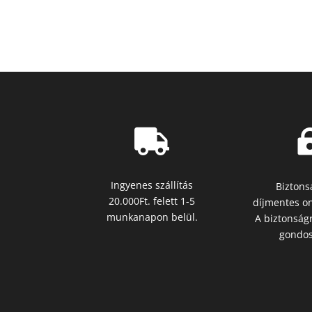

Ingyenes szállítás
Biztons
20.000Ft. felett 1-5
díjmentes on
munkanapon belül.
A biztonságr
gondos