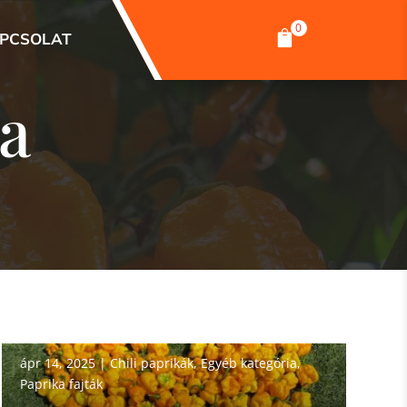
0

PCSOLAT
a
ápr 14, 2025
|
Chili paprikák
,
Egyéb kategória
,
Paprika fajták