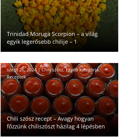
Trinidad Moruga Scorpion – a világ
egyik legerősebb chilije – 1
szept 26, 2024
|
Chili szósz
,
Egyéb kategória
,
Receptek
Chili szósz recept – Avagy hogyan
főzzünk chiliszószt házilag 4 lépésben