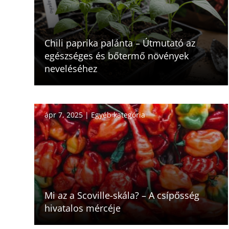
Chili paprika palánta – Útmutató az
egészséges és bőtermő növények
neveléséhez
ápr 7, 2025
|
Egyéb kategória
Mi az a Scoville-skála? – A csípősség
hivatalos mércéje