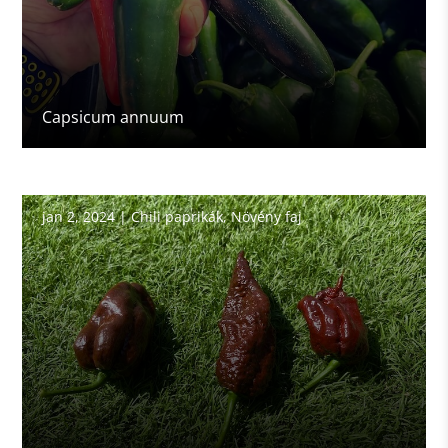
Capsicum annuum
jan 2, 2024
|
Chili paprikák
,
Növény faj