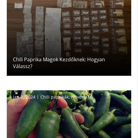
Chili Paprika Magok Kezdőknek: Hogyan
Válassz?
jan 2, 2024
|
Chili paprikák
,
Növény faj