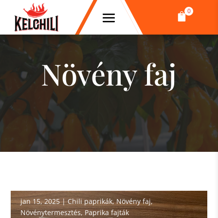
0

Növény faj
jan 15, 2025
|
Chili paprikák
,
Növény faj
,
Növénytermesztés
,
Paprika fajták