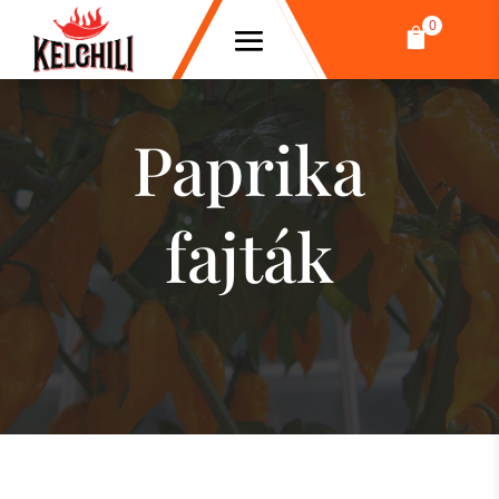
0

Paprika
fajták