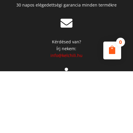
30 napos elégedettségi garancia minden termékre

0
Kérdésed van?

Írj nekem:
info@kelchili.hu

Gyakori Kérdések
Ádatkezelési Tájékoztató
ÁSZF
Cookie Tájékoztató
Stripe Fizetési Információ
Webhelytérkép