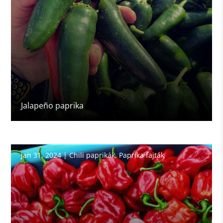
Jalapeño paprika
jan 31, 2024
|
Chili paprikák
,
Paprika fajták