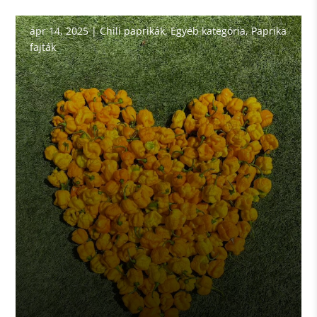
ápr 14, 2025
|
Chili paprikák
,
Egyéb kategória
,
Paprika
fajták