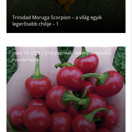
Trinidad Moruga Scorpion – a világ egyik
legerősebb chilije – 1
márc 13, 2025
|
Chili paprikák
,
Növénytermesztés
,
Paprika fajták